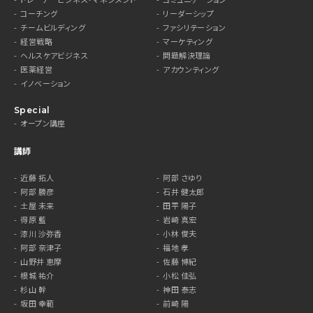
コーチング
リーダーシップ
チームビルディング
ファシリテーション
経営戦略
マーケティング
ヘルスケアビジネス
問題解決理論
医薬経営
アカウンティング
イノベーション
Special
オープン講座
講師
近藤 拓人
阿部 さゆり
阿部 勝彦
石井 健太郎
土屋 未来
田平 陽子
得原 藍
岩崎 真宏
漆川 沙弥香
小林 俊夫
阿部 奈津子
福地 孝
山野井 恵摩
佐藤 博紀
根城 祐介
小松 佳弘
杉山 幹
神田 泰志
坂田 幸範
前崎 陽