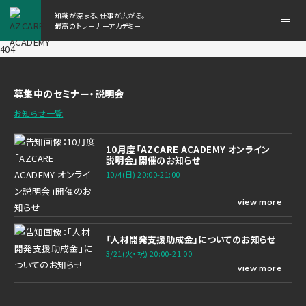
知識が深まる、仕事が広がる。
メ
最高のトレーナーアカデミー
ニ
404
ュ
ー
を
開
募集中のセミナー・説明会
く
お知らせ一覧
10月度「AZCARE ACADEMY オンライン
説明会」開催のお知らせ
10/4(日) 20:00-21:00
view more
「人材開発支援助成金」についてのお知らせ
3/21(火・祝) 20:00-21:00
view more