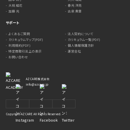
大桃 結花
春光 洋亮
加藤 光
古泉 貴章
サポート
よくあるご質問
法人契約について
カリキュラムマップ(PDF)
カリキュラム一覧(PDF)
利用規約(PDF)
個人情報保護方針
特定商取引法上の表示
運営会社
お問い合わせ
AZCARE株式会社
info@azcare.jp
Copyright AZCARE All Rights Reserved.