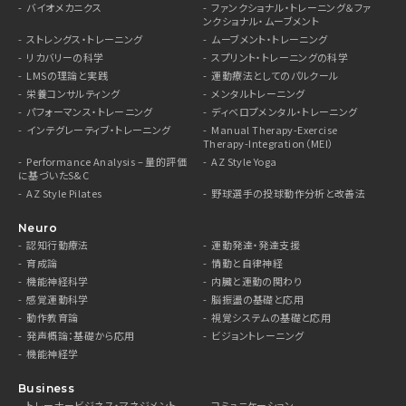
バイオメカニクス
ファンクショナル・トレーニング＆ファ
ンクショナル・ムーブメント
ストレングス・トレーニング
ムーブメント・トレーニング
リカバリーの科学
スプリント・トレーニングの科学
LMSの理論と実践
運動療法としてのパルクール
栄養コンサルティング
メンタルトレーニング
パフォーマンス・トレーニング
ディベロプメンタル・トレーニング
インテグレーティブ・トレーニング
Manual Therapy-Exercise
Therapy-Integration（MEI）
Performance Analysis – 量的評価
AZ Style Yoga
に基づいたS&C
AZ Style Pilates
野球選手の投球動作分析と改善法
Neuro
認知行動療法
運動発達・発達支援
育成論
情動と自律神経
機能神経科学
内臓と運動の関わり
感覚運動科学
脳振盪の基礎と応用
動作教育論
視覚システムの基礎と応用
発声概論：基礎から応用
ビジョントレーニング
機能神経学
Business
トレーナービジネス・マネジメント
コミュニケーション