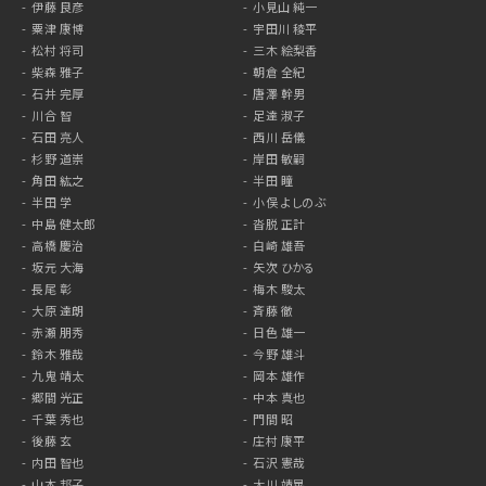
伊藤 良彦
小見山 純一
粟津 康博
宇田川 稜平
松村 将司
三木 絵梨香
柴森 雅子
朝倉 全紀
石井 完厚
唐澤 幹男
川合 智
足達 淑子
石田 亮人
西川 岳儀
杉野 道崇
岸田 敏嗣
角田 紘之
半田 瞳
半田 学
小俣 よしのぶ
中島 健太郎
沓脱 正計
高橋 慶治
白崎 雄吾
坂元 大海
矢次 ひかる
長尾 彰
梅木 駿太
大原 達朗
斉藤 徹
赤瀬 朋秀
日色 雄一
鈴木 雅哉
今野 雄斗
九鬼 靖太
岡本 雄作
郷間 光正
中本 真也
千葉 秀也
門間 昭
後藤 玄
庄村 康平
内田 智也
石沢 憲哉
山本 邦子
大川 靖晃