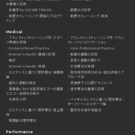
の基礎と応用
栄養学 for AZCARE TRACKS
筋肥大の科学
筋肥大トレーニング：理論とプログラ
筋肥大トレーニング：実技
ミング
Medical
アスレティックトレーニング学：スポー
アスレティックトレーニング学：アスレ
ツ障害の評価
ティックリハビリテーション
Evidence Based Practice
Inter-Professional Practice
Women’s Health：基礎と応用
筋膜の基礎と応用
触診
足部と運動の関わり
Women’s Health：実践
手技療法の実践
エビデンスに基づく理学療法：肩関節
良性発作性頭位めまい症の評価とア
編
プローチ法
歯科と運動の統合
摂食嚥下と口腔マネジメント
運動器における超音波エコーの基礎
徒手療法の基礎と応用
とエコー活用法の紹介
中医学入門
バイオメカニクスに基づく理学療法：
オーバーヘッドスポーツ編
エビデンスに基づく理学療法 :陸上競
整形外科徒手検査法
技
顎関節の理学療法
Performance