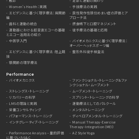
触診
足部と運動の関わり
Women’s Health：実践
手技療法の実践
エビデンスに基づく理学療法：肩関節
良性発作性頭位めまい症の評価とア
編
プローチ法
歯科と運動の統合
摂食嚥下と口腔マネジメント
運動器における超音波エコーの基礎
徒手療法の基礎と応用
とエコー活用法の紹介
中医学入門
バイオメカニクスに基づく理学療法：
オーバーヘッドスポーツ編
エビデンスに基づく理学療法 :陸上競
整形外科徒手検査法
技
顎関節の理学療法
Performance
バイオメカニクス
ファンクショナル・トレーニング＆ファ
ンクショナル・ムーブメント
ストレングス・トレーニング
ムーブメント・トレーニング
リカバリーの科学
スプリント・トレーニングの科学
LMSの理論と実践
運動療法としてのパルクール
栄養コンサルティング
メンタルトレーニング
パフォーマンス・トレーニング
ディベロプメンタル・トレーニング
インテグレーティブ・トレーニング
Manual Therapy-Exercise
Therapy-Integration（MEI）
Performance Analysis – 量的評価
AZ Style Yoga
に基づいたS&C