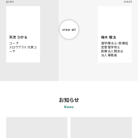
prev
next
view all
矢次 ひかる
梅木 駿太
コーチ
理学療法士・医療経
スロウプラス 代表コ
営管理学修士
ーチ
医療法人鶴友会
法人事務長
お知らせ
News