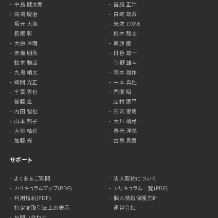
中島 健太郎
沓脱 正計
高橋 慶治
白崎 雄吾
坂元 大海
矢次 ひかる
長尾 彰
梅木 駿太
大原 達朗
斉藤 徹
赤瀬 朋秀
日色 雄一
鈴木 雅哉
今野 雄斗
九鬼 靖太
岡本 雄作
郷間 光正
中本 真也
千葉 秀也
門間 昭
後藤 玄
庄村 康平
内田 智也
石沢 憲哉
山本 邦子
大川 靖晃
大桃 結花
春光 洋亮
加藤 光
古泉 貴章
サポート
よくあるご質問
法人契約について
カリキュラムマップ(PDF)
カリキュラム一覧(PDF)
利用規約(PDF)
個人情報保護方針
特定商取引法上の表示
運営会社
お問い合わせ