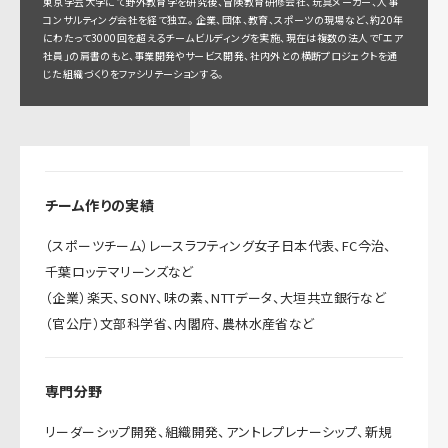
東京学芸大学にて野外教育学を研究後、冒険教育研修会社、玩具メーカー、人事
コンサルティング会社を経て独立。 企業、団体、教育、スポーツの現場など、約20年
にわたって3000回を超えるチームビルディングを実施、現在は複数の法人で「エア
社員」の肩書のもと、事業開発やサービス開発、社内外との横断プロジェクトを通
じた組織づくりをファシリテーションする。
チーム作りの実績
（スポーツチーム）レースラフティング女子日本代表、FC今治、
千葉ロッテマリーンズなど
（企業）楽天、SONY、味の素、NTTデータ、大垣共立銀行など
（官公庁）文部科学省、内閣府、農林水産省など
専門分野
リーダーシップ開発、組織開発、アントレプレナーシップ、新規