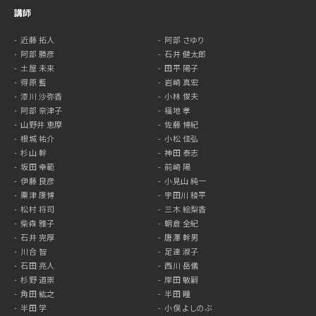
講師
近藤 拓人
阿部 さゆり
阿部 勝彦
石井 健太郎
土屋 未来
田平 陽子
得原 藍
岩崎 真宏
漆川 沙弥香
小林 俊夫
阿部 奈津子
福地 孝
山野井 恵摩
佐藤 博紀
根城 祐介
小松 佳弘
杉山 幹
神田 泰志
坂田 幸範
前崎 陽
伊藤 良彦
小見山 純一
粟津 康博
宇田川 稜平
松村 将司
三木 絵梨香
柴森 雅子
朝倉 全紀
石井 完厚
唐澤 幹男
川合 智
足達 淑子
石田 亮人
西川 岳儀
杉野 道崇
岸田 敏嗣
角田 紘之
半田 瞳
半田 学
小俣 よしのぶ