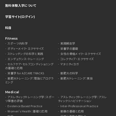
無料体験入学について
学習サイト(ログイン)
科目
Fitness
スポーツ内科学
実践解剖学
ボディーメイク・エクササイズ
栄養学の基礎
ストレッチングの科学と実践
女性の骨格メイク・エクササイズ
エンデュランス・トレーニング
コレクティブ・エクササイズ
セルフケア・セルフコンディショニング
マタニティヨガ
の基礎と応用
栄養学 for AZCARE TRACKS
筋肥大の科学
筋肥大トレーニング：理論とプログラ
筋肥大トレーニング：実技
ミング
Medical
アスレティックトレーニング学：スポー
アスレティックトレーニング学：アスレ
ツ障害の評価
ティックリハビリテーション
Evidence Based Practice
Inter-Professional Practice
Women’s Health：基礎と応用
筋膜の基礎と応用