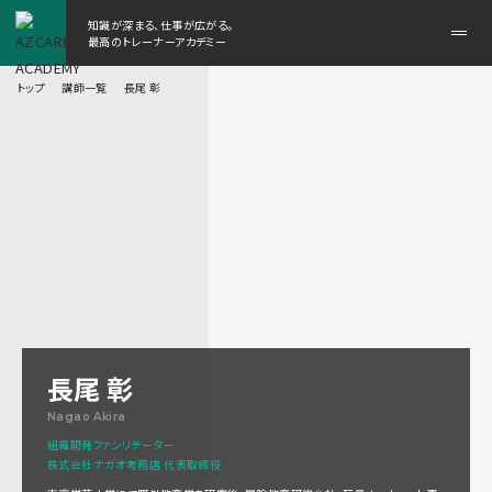
知識が深まる、仕事が広がる。
メ
最高のトレーナーアカデミー
ニ
ュ
トップ
講師一覧
長尾 彰
ー
を
開
く
長尾 彰
Nagao Akira
組織開発ファシリテーター
株式会社ナガオ考務店 代表取締役