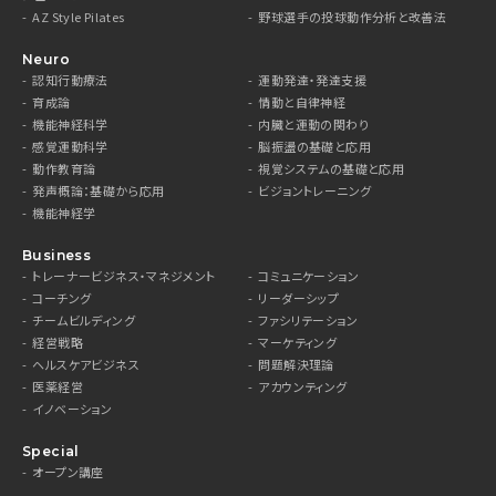
AZ Style Pilates
野球選手の投球動作分析と改善法
Neuro
認知行動療法
運動発達・発達支援
育成論
情動と自律神経
機能神経科学
内臓と運動の関わり
感覚運動科学
脳振盪の基礎と応用
動作教育論
視覚システムの基礎と応用
発声概論：基礎から応用
ビジョントレーニング
機能神経学
Business
トレーナービジネス・マネジメント
コミュニケーション
コーチング
リーダーシップ
チームビルディング
ファシリテーション
経営戦略
マーケティング
ヘルスケアビジネス
問題解決理論
医薬経営
アカウンティング
イノベーション
Special
オープン講座