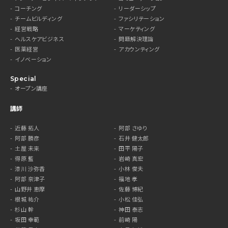
コーチング
リーダーシップ
チームビルディング
ファシリテーション
経営戦略
マーケティング
ヘルスケアビジネス
問題解決理論
医薬経営
アカウンティング
イノベーション
Special
オープン講座
講師
近藤 拓人
阿部 さゆり
阿部 勝彦
石井 健太郎
土屋 未来
田平 陽子
得原 藍
岩崎 真宏
漆川 沙弥香
小林 俊夫
阿部 奈津子
福地 孝
山野井 恵摩
佐藤 博紀
根城 祐介
小松 佳弘
杉山 幹
神田 泰志
坂田 幸範
前崎 陽