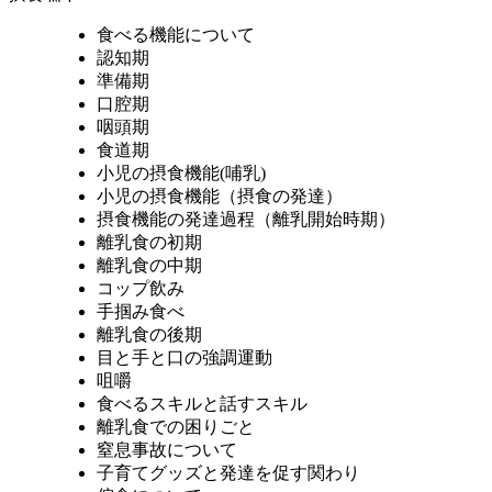
食べる機能について
認知期
準備期
口腔期
咽頭期
食道期
小児の摂食機能(哺乳)
小児の摂食機能（摂食の発達）
摂食機能の発達過程（離乳開始時期）
離乳食の初期
離乳食の中期
コップ飲み
手掴み食べ
離乳食の後期
目と手と口の強調運動
咀嚼
食べるスキルと話すスキル
離乳食での困りごと
窒息事故について
子育てグッズと発達を促す関わり