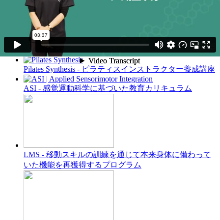
AZCARE TRACKS - トレーナー・セラピストのため
の、プログラム作成・顧客管理サービス
PLAZ+ - 知識を実践へとつなげるオンラインサロン
Yoga Elixir - ヨガインストラクター養成講座
Pilates Synthesis - ピラティスインストラクター養成講座
ASI - 感覚運動科学に基づいた教育カリキュラム
LMS - 移動スキルの訓練を通じて本来身体に備わって
いた機能を再獲得するプログラム