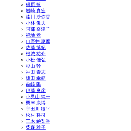
得原 藍
岩崎 真宏
漆川 沙弥香
小林 俊夫
阿部 奈津子
福地 孝
山野井 恵摩
佐藤 博紀
根城 祐介
小松 佳弘
杉山 幹
神田 泰志
坂田 幸範
前崎 陽
伊藤 良彦
小見山 純一
粟津 康博
宇田川 稜平
松村 将司
三木 絵梨香
柴森 雅子