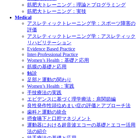
筋肥大トレーニング：理論とプログラミング
筋肥大トレーニング：実技
Medical
アスレティックトレーニング学：スポーツ障害の
評価
アスレティックトレーニング学：アスレティック
リハビリテーション
Evidence Based Practice
Inter-Professional Practice
Women’s Health：基礎と応用
筋膜の基礎と応用
触診
足部と運動の関わり
Women’s Health：実践
手技療法の実践
エビデンスに基づく理学療法：肩関節編
良性発作性頭位めまい症の評価とアプローチ法
歯科と運動の統合
摂食嚥下と口腔マネジメント
運動器における超音波エコーの基礎とエコー活用
法の紹介
徒手療法の基礎と応用