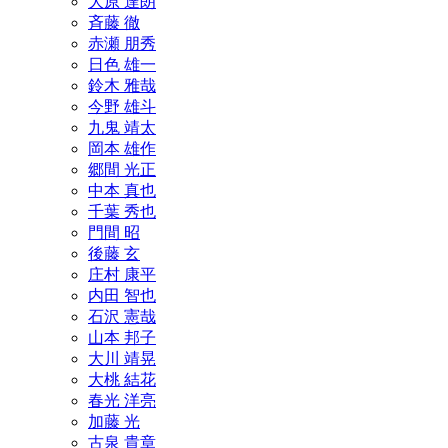
大原 達朗
斉藤 徹
赤瀬 朋秀
日色 雄一
鈴木 雅哉
今野 雄斗
九鬼 靖太
岡本 雄作
郷間 光正
中本 真也
千葉 秀也
門間 昭
後藤 玄
庄村 康平
内田 智也
石沢 憲哉
山本 邦子
大川 靖晃
大桃 結花
春光 洋亮
加藤 光
古泉 貴章