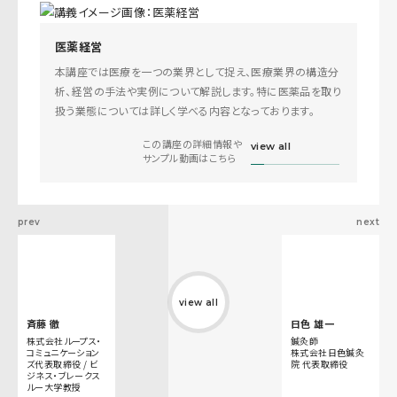
医薬経営
本講座では医療を一つの業界として捉え、医療業界の構造分
析、経営の手法や実例について解説します。特に医薬品を取り
扱う業態については詳しく学べる内容となっております。
この講座の詳細情報や
view all
サンプル動画はこちら
prev
next
view all
斉藤 徹
日色 雄一
株式会社ループス・
鍼灸師
コミュニケーション
株式会社日色鍼灸
ズ代表取締役 / ビ
院 代表取締役
ジネス・ブレークス
ルー大学教授