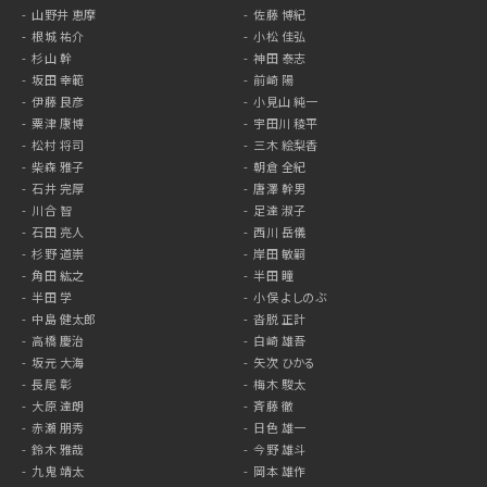
山野井 恵摩
佐藤 博紀
根城 祐介
小松 佳弘
杉山 幹
神田 泰志
坂田 幸範
前崎 陽
伊藤 良彦
小見山 純一
粟津 康博
宇田川 稜平
松村 将司
三木 絵梨香
柴森 雅子
朝倉 全紀
石井 完厚
唐澤 幹男
川合 智
足達 淑子
石田 亮人
西川 岳儀
杉野 道崇
岸田 敏嗣
角田 紘之
半田 瞳
半田 学
小俣 よしのぶ
中島 健太郎
沓脱 正計
高橋 慶治
白崎 雄吾
坂元 大海
矢次 ひかる
長尾 彰
梅木 駿太
大原 達朗
斉藤 徹
赤瀬 朋秀
日色 雄一
鈴木 雅哉
今野 雄斗
九鬼 靖太
岡本 雄作