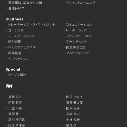
発声概論：基礎から応用
ビジョントレーニング
機能神経学
Business
トレーナービジネス・マネジメント
コミュニケーション
コーチング
リーダーシップ
チームビルディング
ファシリテーション
経営戦略
マーケティング
ヘルスケアビジネス
問題解決理論
医薬経営
アカウンティング
イノベーション
Special
オープン講座
講師
近藤 拓人
阿部 さゆり
阿部 勝彦
石井 健太郎
土屋 未来
田平 陽子
得原 藍
岩崎 真宏
漆川 沙弥香
小林 俊夫
阿部 奈津子
福地 孝