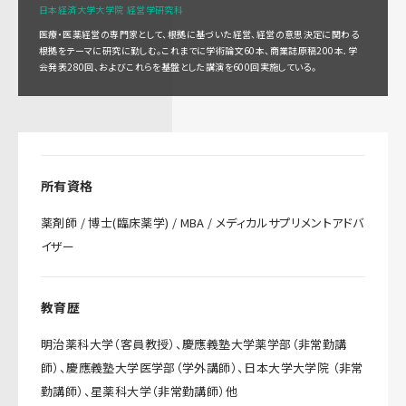
日本経済大学大学院 経営学研究科
医療・医薬経営の専門家として、根拠に基づいた経営、経営の意思決定に関わる
根拠をテーマに研究に勤しむ。これまでに学術論文60本、商業誌原稿200本．学
会発表280回、およびこれらを基盤とした講演を600回実施している。
所有資格
薬剤師 / 博士(臨床薬学) / MBA / メディカルサプリメントアドバ
イザー
教育歴
明治薬科大学（客員教授）、慶應義塾大学薬学部（非常勤講
師）、慶應義塾大学医学部（学外講師）、日本大学大学院 （非常
勤講師）、星薬科大学（非常勤講師）他