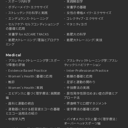
スポーツ内科学
実践解剖学
ボディーメイク・エクササイズ
栄養学の基礎
ストレッチングの科学と実践
女性の骨格メイク・エクササイズ
エンデュランス・トレーニング
コレクティブ・エクササイズ
セルフケア・セルフコンディショニング
マタニティヨガ
の基礎と応用
栄養学 for AZCARE TRACKS
筋肥大の科学
筋肥大トレーニング：理論とプログラ
筋肥大トレーニング：実技
ミング
Medical
アスレティックトレーニング学：スポー
アスレティックトレーニング学：アスレ
ツ障害の評価
ティックリハビリテーション
Evidence Based Practice
Inter-Professional Practice
Women’s Health：基礎と応用
筋膜の基礎と応用
触診
足部と運動の関わり
Women’s Health：実践
手技療法の実践
エビデンスに基づく理学療法：肩関節
良性発作性頭位めまい症の評価とア
編
プローチ法
歯科と運動の統合
摂食嚥下と口腔マネジメント
運動器における超音波エコーの基礎
徒手療法の基礎と応用
とエコー活用法の紹介
中医学入門
バイオメカニクスに基づく理学療法：
オーバーヘッドスポーツ編