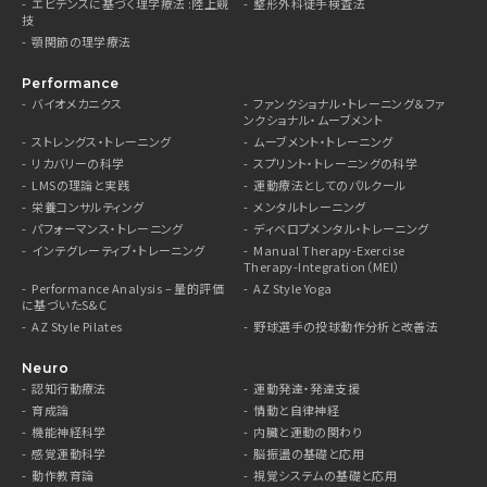
エビデンスに基づく理学療法 :陸上競
整形外科徒手検査法
技
顎関節の理学療法
Performance
バイオメカニクス
ファンクショナル・トレーニング＆ファ
ンクショナル・ムーブメント
ストレングス・トレーニング
ムーブメント・トレーニング
リカバリーの科学
スプリント・トレーニングの科学
LMSの理論と実践
運動療法としてのパルクール
栄養コンサルティング
メンタルトレーニング
パフォーマンス・トレーニング
ディベロプメンタル・トレーニング
インテグレーティブ・トレーニング
Manual Therapy-Exercise
Therapy-Integration（MEI）
Performance Analysis – 量的評価
AZ Style Yoga
に基づいたS&C
AZ Style Pilates
野球選手の投球動作分析と改善法
Neuro
認知行動療法
運動発達・発達支援
育成論
情動と自律神経
機能神経科学
内臓と運動の関わり
感覚運動科学
脳振盪の基礎と応用
動作教育論
視覚システムの基礎と応用