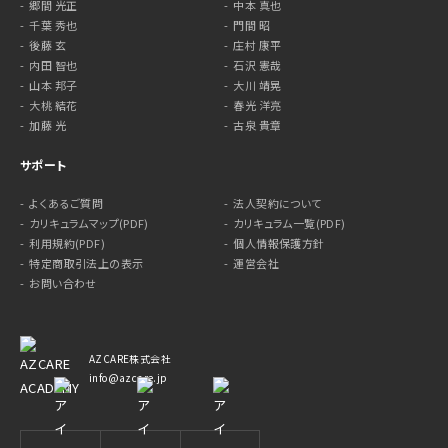
郷間 光正
中本 真也
千葉 秀也
門間 昭
後藤 玄
庄村 康平
内田 智也
石沢 憲哉
山本 邦子
大川 靖晃
大桃 結花
春光 洋亮
加藤 光
古泉 貴章
サポート
よくあるご質問
法人契約について
カリキュラムマップ(PDF)
カリキュラム一覧(PDF)
利用規約(PDF)
個人情報保護方針
特定商取引法上の表示
運営会社
お問い合わせ
AZCARE株式会社
info@azcare.jp