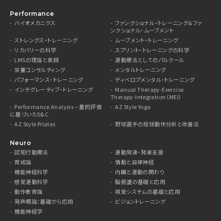
Performance
バイオメカニクス
ファンクショナル・トレーニング＆ファ
ンクショナル・ムーブメント
ストレングス・トレーニング
ムーブメント・トレーニング
リカバリーの科学
スプリント・トレーニングの科学
LMSの理論と実践
運動療法としてのパルクール
栄養コンサルティング
メンタルトレーニング
パフォーマンス・トレーニング
ディベロプメンタル・トレーニング
インテグレーティブ・トレーニング
Manual Therapy-Exercise
Therapy-Integration（MEI）
Performance Analysis – 量的評価
AZ Style Yoga
に基づいたS&C
AZ Style Pilates
野球選手の投球動作分析と改善法
Neuro
認知行動療法
運動発達・発達支援
育成論
情動と自律神経
機能神経科学
内臓と運動の関わり
感覚運動科学
脳振盪の基礎と応用
動作教育論
視覚システムの基礎と応用
発声概論：基礎から応用
ビジョントレーニング
機能神経学