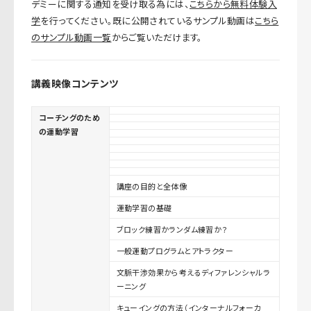
デミーに関する通知を受け取る為には、
こちらから無料体験入
学
を行ってください。既に公開されているサンプル動画は
こちら
のサンプル動画一覧
からご覧いただけます。
講義映像コンテンツ
コーチングのため
の運動学習
講座の目的と全体像
運動学習の基礎
ブロック練習かランダム練習か？
一般運動プログラムとアトラクター
文脈干渉効果から考えるディファレンシャルラ
ーニング
キューイングの方法（インターナルフォーカ