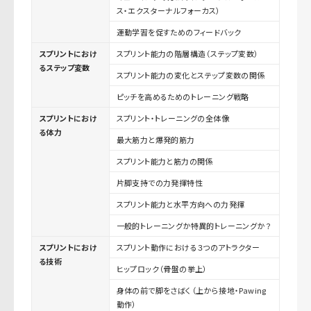
ス・エクスターナルフォーカス）
運動学習を促すためのフィードバック
スプリントにおけ
スプリント能力の階層構造（ステップ変数）
るステップ変数
スプリント能力の変化とステップ変数の関係
ピッチを高めるためのトレーニング戦略
スプリントにおけ
スプリント・トレーニングの全体像
る体力
最大筋力と爆発的筋力
スプリント能力と筋力の関係
片脚支持での力発揮特性
スプリント能力と水平方向への力発揮
一般的トレーニングか特異的トレーニングか？
スプリントにおけ
スプリント動作における３つのアトラクター
る技術
ヒップロック（骨盤の挙上）
身体の前で脚をさばく（上から接地・Pawing
動作）