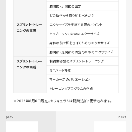
膝関節・足関節の固定
どの動作から取り組むべきか？
スプリント・トレー
エクササイズを実施する際のポイント
ニングの実際
ヒップロックのためのエクササイズ
身体の前で脚をさばくためのエクササイズ
膝関節・足関節の固定のためのエクササイズ
スプリント・トレー
制約主導型のスプリント・トレーニング
ニングの実践
ミニハードル走
マーカー走のバリエーション
トレーニングプログラムの作成
※2026年8月6日現在。カリキュラムは随時追加・更新されます。
prev
next