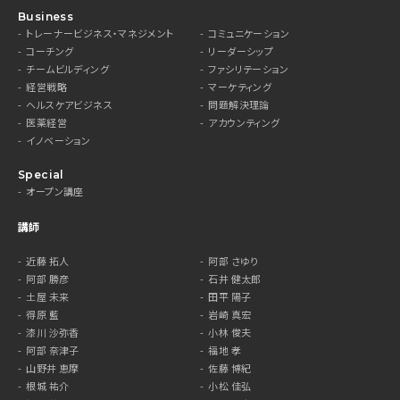
Business
トレーナービジネス・マネジメント
コミュニケーション
コーチング
リーダーシップ
チームビルディング
ファシリテーション
経営戦略
マーケティング
ヘルスケアビジネス
問題解決理論
医薬経営
アカウンティング
イノベーション
Special
オープン講座
講師
近藤 拓人
阿部 さゆり
阿部 勝彦
石井 健太郎
土屋 未来
田平 陽子
得原 藍
岩崎 真宏
漆川 沙弥香
小林 俊夫
阿部 奈津子
福地 孝
山野井 恵摩
佐藤 博紀
根城 祐介
小松 佳弘