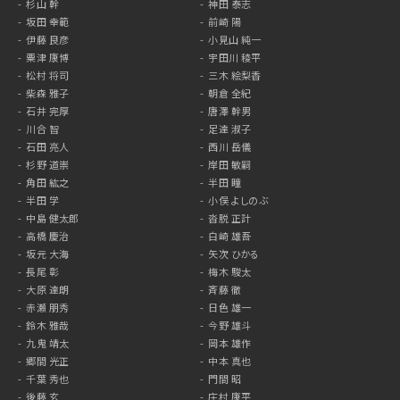
杉山 幹
神田 泰志
坂田 幸範
前崎 陽
伊藤 良彦
小見山 純一
粟津 康博
宇田川 稜平
松村 将司
三木 絵梨香
柴森 雅子
朝倉 全紀
石井 完厚
唐澤 幹男
川合 智
足達 淑子
石田 亮人
西川 岳儀
杉野 道崇
岸田 敏嗣
角田 紘之
半田 瞳
半田 学
小俣 よしのぶ
中島 健太郎
沓脱 正計
高橋 慶治
白崎 雄吾
坂元 大海
矢次 ひかる
長尾 彰
梅木 駿太
大原 達朗
斉藤 徹
赤瀬 朋秀
日色 雄一
鈴木 雅哉
今野 雄斗
九鬼 靖太
岡本 雄作
郷間 光正
中本 真也
千葉 秀也
門間 昭
後藤 玄
庄村 康平