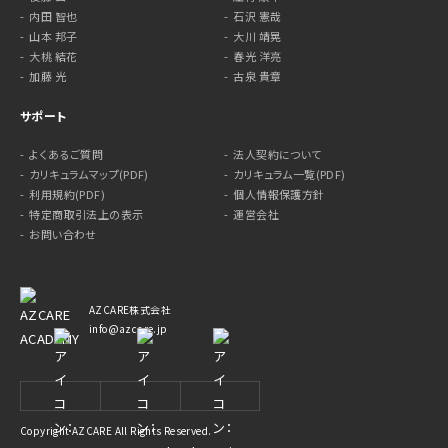
内田 智也
石沢 憲哉
山本 邦子
大川 靖晃
大桃 結花
春光 洋亮
加藤 光
古泉 貴章
サポート
よくあるご質問
法人契約について
カリキュラムマップ(PDF)
カリキュラム一覧(PDF)
利用規約(PDF)
個人情報保護方針
特定商取引法上の表示
運営会社
お問い合わせ
AZCARE株式会社
info@azcare.jp
Copyright AZCARE All Rights Reserved.