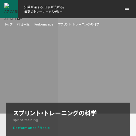
知識が深まる、仕事が広がる。
メ
最高のトレーナーアカデミー
ニ
ュ
トップ
科目一覧
Performance
スプリント・トレーニングの科学
ー
を
開
く
スプリント・トレーニングの科学
sprint-training
Performance / Basic