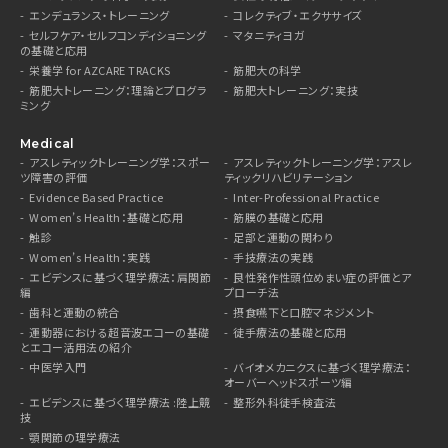
エンデュランス・トレーニング
コレクティブ・エクササイズ
セルフケア・セルフコンディショニング
マタニティヨガ
の基礎と応用
栄養学 for AZCARE TRACKS
筋肥大の科学
筋肥大トレーニング：理論とプログラ
筋肥大トレーニング：実技
ミング
Medical
アスレティックトレーニング学：スポー
アスレティックトレーニング学：アスレ
ツ障害の評価
ティックリハビリテーション
Evidence Based Practice
Inter-Professional Practice
Women’s Health：基礎と応用
筋膜の基礎と応用
触診
足部と運動の関わり
Women’s Health：実践
手技療法の実践
エビデンスに基づく理学療法：肩関節
良性発作性頭位めまい症の評価とア
編
プローチ法
歯科と運動の統合
摂食嚥下と口腔マネジメント
運動器における超音波エコーの基礎
徒手療法の基礎と応用
とエコー活用法の紹介
中医学入門
バイオメカニクスに基づく理学療法：
オーバーヘッドスポーツ編
エビデンスに基づく理学療法 :陸上競
整形外科徒手検査法
技
顎関節の理学療法