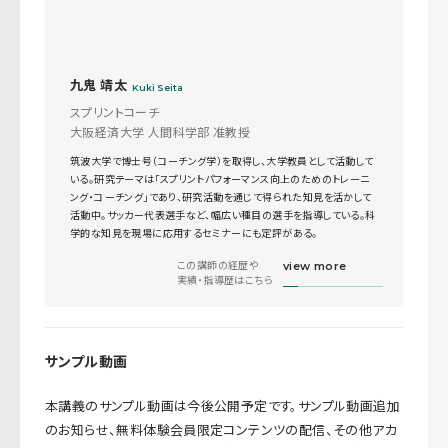
九鬼 靖太
Kuki Seita
スプリントコーチ
大阪経済大学 人間科学部 准教授
筑波大学で博士号（コーチング学）を取得し、大学教員として活動して
いる。研究テーマは「スプリントパフォーマンス向上のためのトレーニ
ング・コーチング」であり、研究活動を通じて得られた知見を活かして
活動中。サッカー代表選手など、幅広い種目の選手を指導している。科
学的な知見を現場に応用するセミナーにも定評がある。
この講師の経歴や
view more
実績・指導歴はこちら
サンプル動画
本講義のサンプル動画は今後公開予定です。サンプル動画追加
のお知らせ、無料体験会員限定コンテンツの配信、その他アカ