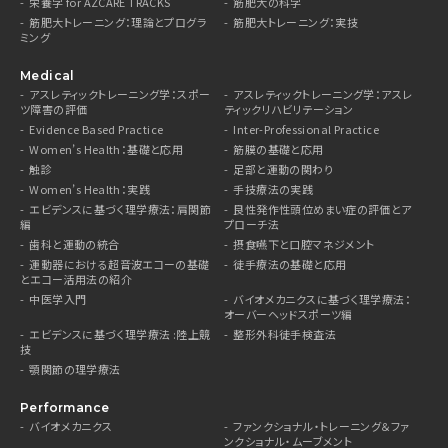
栄養学 for AZCARE TRACKS
筋肥大の科学
筋肥大トレーニング：理論とプログラ
筋肥大トレーニング：実技
ミング
Medical
アスレティックトレーニング学：スポー
アスレティックトレーニング学：アスレ
ツ障害の評価
ティックリハビリテーション
Evidence Based Practice
Inter-Professional Practice
Women’s Health：基礎と応用
筋膜の基礎と応用
触診
足部と運動の関わり
Women’s Health：実践
手技療法の実践
エビデンスに基づく理学療法：肩関節
良性発作性頭位めまい症の評価とア
編
プローチ法
歯科と運動の統合
摂食嚥下と口腔マネジメント
運動器における超音波エコーの基礎
徒手療法の基礎と応用
とエコー活用法の紹介
中医学入門
バイオメカニクスに基づく理学療法：
オーバーヘッドスポーツ編
エビデンスに基づく理学療法 :陸上競
整形外科徒手検査法
技
顎関節の理学療法
Performance
バイオメカニクス
ファンクショナル・トレーニング＆ファ
ンクショナル・ムーブメント