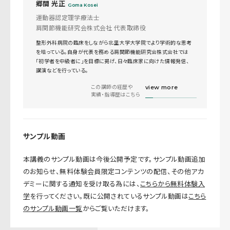
郷間 光正
Goma Kosei
運動器認定理学療法士
肩関節機能研究会株式会社 代表取締役
整形外科病院の臨床をしながら北里大学大学院でより学術的な思考
を培っている。自身が代表を務める肩関節機能研究会株式会社では
「初学者を中級者に」を目標に掲げ、日々臨床家に向けた情報発信、
講演などを行っている。
この講師の経歴や
view more
実績・指導歴はこちら
サンプル動画
本講義のサンプル動画は今後公開予定です。サンプル動画追加
のお知らせ、無料体験会員限定コンテンツの配信、その他アカ
デミーに関する通知を受け取る為には、
こちらから無料体験入
学
を行ってください。既に公開されているサンプル動画は
こちら
のサンプル動画一覧
からご覧いただけます。