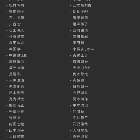
松村 将司
三木 絵梨香
柴森 雅子
朝倉 全紀
石井 完厚
唐澤 幹男
川合 智
足達 淑子
石田 亮人
西川 岳儀
杉野 道崇
岸田 敏嗣
角田 紘之
半田 瞳
半田 学
小俣 よしのぶ
中島 健太郎
沓脱 正計
高橋 慶治
白崎 雄吾
坂元 大海
矢次 ひかる
長尾 彰
梅木 駿太
大原 達朗
斉藤 徹
赤瀬 朋秀
日色 雄一
鈴木 雅哉
今野 雄斗
九鬼 靖太
岡本 雄作
郷間 光正
中本 真也
千葉 秀也
門間 昭
後藤 玄
庄村 康平
内田 智也
石沢 憲哉
山本 邦子
大川 靖晃
大桃 結花
春光 洋亮