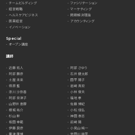
チームビルディング
ファシリテーション
経営戦略
マーケティング
ヘルスケアビジネス
問題解決理論
医薬経営
アカウンティング
イノベーション
Special
オープン講座
講師
近藤 拓人
阿部 さゆり
阿部 勝彦
石井 健太郎
土屋 未来
田平 陽子
得原 藍
岩崎 真宏
漆川 沙弥香
小林 俊夫
阿部 奈津子
福地 孝
山野井 恵摩
佐藤 博紀
根城 祐介
小松 佳弘
杉山 幹
神田 泰志
坂田 幸範
前崎 陽
伊藤 良彦
小見山 純一
粟津 康博
宇田川 稜平