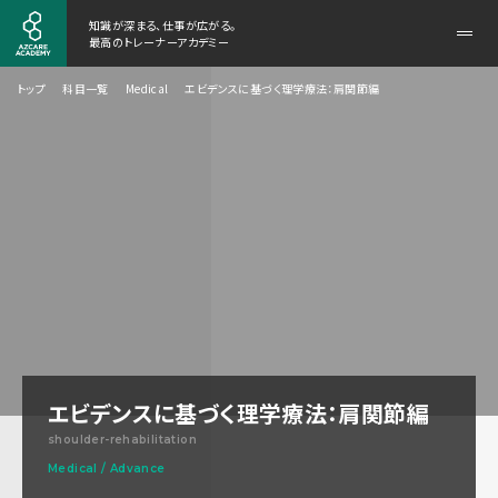
知識が深まる、仕事が広がる。
メ
最高のトレーナーアカデミー
ニ
ュ
トップ
科目一覧
Medical
エビデンスに基づく理学療法：肩関節編
ー
を
開
く
エビデンスに基づく理学療法：肩関節編
shoulder-rehabilitation
Medical / Advance