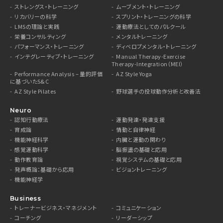
ストレングス・トレーニング
ムーブメント・トレーニング
リカバリーの科学
スプリント・トレーニングの科学
LMSの理論と実践
運動療法としてのパルクール
栄養コンサルティング
メンタルトレーニング
パフォーマンス・トレーニング
ディベロプメンタル・トレーニング
インテグレーティブ・トレーニング
Manual Therapy-Exercise
Therapy-Integration（MEI）
Performance Analysis – 量的評価
AZ Style Yoga
に基づいたS&C
AZ Style Pilates
野球選手の投球動作分析と改善法
Neuro
認知行動療法
運動発達・発達支援
育成論
情動と自律神経
機能神経科学
内臓と運動の関わり
感覚運動科学
脳振盪の基礎と応用
動作教育論
視覚システムの基礎と応用
発声概論：基礎から応用
ビジョントレーニング
機能神経学
Business
トレーナービジネス・マネジメント
コミュニケーション
コーチング
リーダーシップ