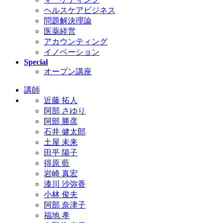
ヘルスケアビジネス
問題解決理論
医薬経営
アカウンティング
イノベーション
Special
オープン講座
講師
近藤 拓人
阿部 さゆり
阿部 勝彦
石井 健太郎
土屋 未来
田平 陽子
得原 藍
岩崎 真宏
漆川 沙弥香
小林 俊夫
阿部 奈津子
福地 孝