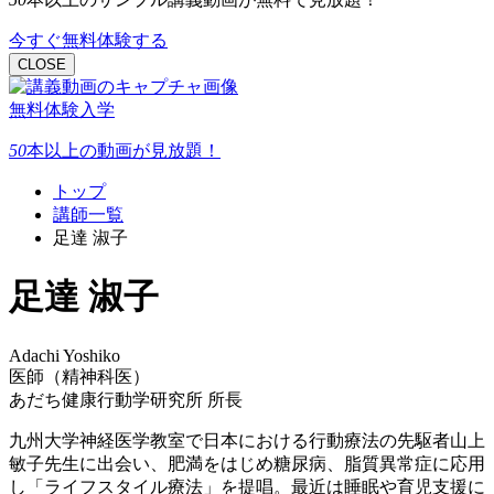
今すぐ無料体験する
CLOSE
無料体験入学
50
本以上
の動画が見放題！
トップ
講師一覧
足達 淑子
足達 淑子
Adachi Yoshiko
医師（精神科医）
あだち健康行動学研究所 所長
九州大学神経医学教室で日本における行動療法の先駆者山上
敏子先生に出会い、肥満をはじめ糖尿病、脂質異常症に応用
し「ライフスタイル療法」を提唱。最近は睡眠や育児支援に