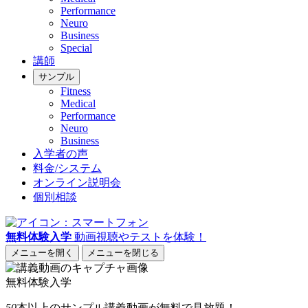
Performance
Neuro
Business
Special
講師
サンプル
Fitness
Medical
Performance
Neuro
Business
入学者の声
料金/システム
オンライン説明会
個別相談
無料体験入学
動画視聴やテストを体験！
メニューを開く
メニューを閉じる
無料体験入学
50
本以上
のサンプル講義動画が無料で見放題！