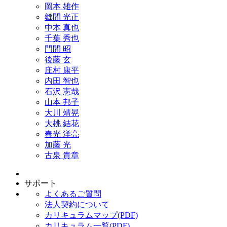
岡本 雄作
郷間 光正
中本 真也
千葉 秀也
門間 昭
後藤 玄
庄村 康平
内田 智也
石沢 憲哉
山本 邦子
大川 靖晃
大桃 結花
春光 洋亮
加藤 光
古泉 貴章
サポート
よくあるご質問
法人契約について
カリキュラムマップ(PDF)
カリキュラム一覧(PDF)