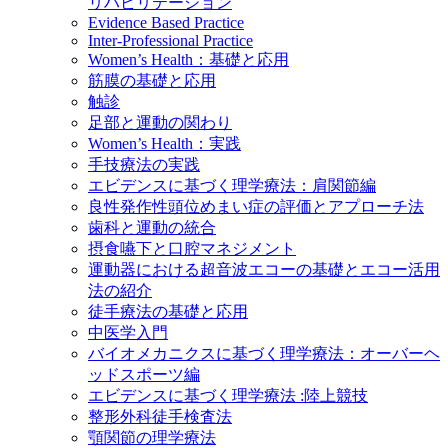
リハビリテーション
Evidence Based Practice
Inter-Professional Practice
Women’s Health：基礎と応用
筋膜の基礎と応用
触診
足部と運動の関わり
Women’s Health：実践
手技療法の実践
エビデンスに基づく理学療法：肩関節編
良性発作性頭位めまい症の評価とアプローチ法
歯科と運動の統合
摂食嚥下と口腔マネジメント
運動器における超音波エコーの基礎とエコー活用
法の紹介
徒手療法の基礎と応用
中医学入門
バイオメカニクスに基づく理学療法：オーバーヘ
ッドスポーツ編
エビデンスに基づく理学療法 :陸上競技
整形外科徒手検査法
顎関節の理学療法