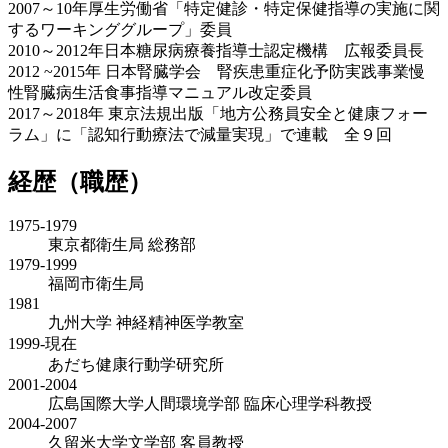
2007～10年厚生労働省「特定健診・特定保健指導の実施に関
するワーキンググループ」委員
2010～2012年日本糖尿病療養指導士認定機構 広報委員長
2012 ~2015年 日本腎臓学会 腎疾患重症化予防実践事業慢
性腎臓病生活食事指導マニュアル改定委員
2017～2018年 東京法規出版「地方公務員安全と健康フォー
ラム」に「認知行動療法で減量実現」で連載 全９回
経歴（職歴）
1975-1979
東京都衛生局 総務部
1979-1999
福岡市衛生局
1981
九州大学 神経精神医学教室
1999-現在
あだち健康行動学研究所
2001-2004
広島国際大学人間環境学部 臨床心理学科教授
2004-2007
久留米大学文学部 客員教授