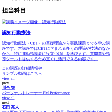
担当科目
認知行動療法
認知行動療法（CBT）の基礎理論から実践課題までを学ぶ講
座です。本講座ではCBTに含まれる多くの理論や技法のなか
から、特に運動指導者に役立つ項目を学びます。質問票や指
導ツールも提供するため直ぐに活用できる内容です。
この講座の詳細情報や
サンプル動画はこちら
view all
prev
川合 智
パーソナルトレーナー
PM Performance
view all
next
石田 亮人