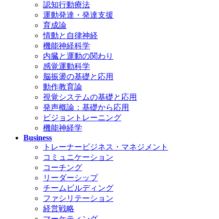
認知行動療法
運動発達・発達支援
育成論
情動と自律神経
機能神経科学
内臓と運動の関わり
感覚運動科学
脳振盪の基礎と応用
動作教育論
視覚システムの基礎と応用
発声概論：基礎から応用
ビジョントレーニング
機能神経学
Business
トレーナービジネス・マネジメント
コミュニケーション
コーチング
リーダーシップ
チームビルディング
ファシリテーション
経営戦略
マーケティング