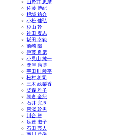
山野井 恵摩
佐藤 博紀
根城 祐介
小松 佳弘
杉山 幹
神田 泰志
坂田 幸範
前崎 陽
伊藤 良彦
小見山 純一
粟津 康博
宇田川 稜平
松村 将司
三木 絵梨香
柴森 雅子
朝倉 全紀
石井 完厚
唐澤 幹男
川合 智
足達 淑子
石田 亮人
西川 岳儀