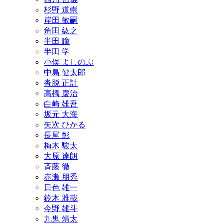
杉野 道崇
岸田 敏嗣
角田 紘之
半田 瞳
半田 学
小俣 よしのぶ
中島 健太郎
沓脱 正計
高橋 慶治
白崎 雄吾
坂元 大海
矢次 ひかる
長尾 彰
梅木 駿太
大原 達朗
斉藤 徹
赤瀬 朋秀
日色 雄一
鈴木 雅哉
今野 雄斗
九鬼 靖太