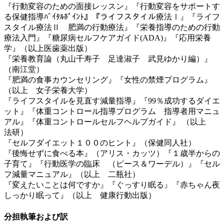
『行動変容のための面接レッスン』『行動変容をサポートす
る保健指導ﾊﾞｲﾀﾙﾎﾟｲﾝﾄ』『ライフスタイル療法Ⅰ』『ライフ
スタイル療法Ⅱ 肥満の行動療法』『栄養指導のための行動
療法入門』『糖尿病セルフケアガイド(ADA)』『応用栄養
学』（以上医歯薬出版）
『栄養教育論（丸山千寿子 足達淑子 武見ゆかり編）』
（南江堂）
『肥満の食事カウンセリング』『女性の禁煙プログラム』
（以上 女子栄養大学）
『ライフスタイルを見直す減量指導』『99％成功するダイエ
ット』『体重コントロール指導プログラム 指導者用マニュ
アル』『体重コントロールセルフヘルプガイド』 （以上
法研）
『セルフダイエット１００のヒント』（保健同人社）
『後悔せずに食べる本』（アリス・カッツ）『１歳半からの
子育て』『行動医学の臨床 （ピース＆ワーデル）』『セル
フ減量マニュアル』（以上 二瓶社）
『変えたいことは何ですか』『ぐっすり眠る』『赤ちゃん夜
しっかり眠って』（以上 健康行動出版）
分担執筆および訳