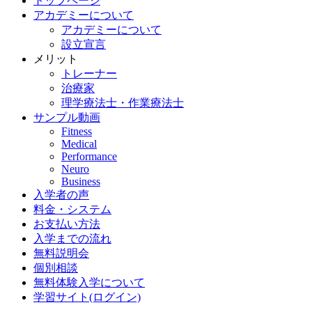
トップページ
アカデミーについて
アカデミーについて
設立宣言
メリット
トレーナー
治療家
理学療法士・作業療法士
サンプル動画
Fitness
Medical
Performance
Neuro
Business
入学者の声
料金・システム
お支払い方法
入学までの流れ
無料説明会
個別相談
無料体験入学について
学習サイト(ログイン)