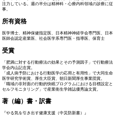
注力している。週の半分は精神科・心療内科領域の診療に従
事。
所有資格
医学博士、精神保健指定医、日本精神神経学会専門医、日本
医師会認定産業医、社会医学系専門医・指導医、保育士
受賞
「肥満に対する行動療法の効果とその予測因子」で行動療法
学会内山記念賞。
「成人病予防における行動医学の応用と有用性」で大同生命
医学研究学術賞、厚生大臣賞、朝日新聞厚生事業団賞。
「職域の非対面の行動的快眠プログラムにおける目標設定と
セルフモニタリング」で産業衛生学雑誌優秀論文賞。
著（編）書・訳書
『やる気を引き出す健康支援（中災防新書）』