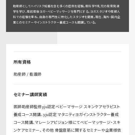
助産師としてハイリスク妊娠を含む多くの症例を経験。産科学や乳児の発育発達
学を学び、産前産後ヨガ・ベビーマッサージを専門とする。ヨガスタジオや産婦人
科での経験を重ね、自身の専門性に特化したスタジオを開業。現在、海外・国内企
業とのセミナーやインストラクター養成コースも開講している。
所有資格
助産師 / 看護師
セミナー講師実績
医師助産師監修yju認定ベビーマサージ スキンケアセラピスト
養成コース開講、yju認定 マタニティヨガインストラクター養成
コース開講、マレーシアピジョン様にてベビーマッサージ・スキ
ンケアセミナー、その他 骨盤底筋に関するセミナーや企業様依