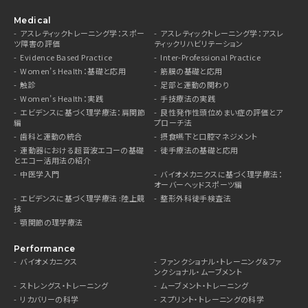
Medical
アスレティックトレーニング学：スポー
アスレティックトレーニング学：アスレ
ツ障害の評価
ティックリハビリテーション
Evidence Based Practice
Inter-Professional Practice
Women’s Health：基礎と応用
筋膜の基礎と応用
触診
足部と運動の関わり
Women’s Health：実践
手技療法の実践
エビデンスに基づく理学療法：肩関節
良性発作性頭位めまい症の評価とア
編
プローチ法
歯科と運動の統合
摂食嚥下と口腔マネジメント
運動器における超音波エコーの基礎
徒手療法の基礎と応用
とエコー活用法の紹介
中医学入門
バイオメカニクスに基づく理学療法：
オーバーヘッドスポーツ編
エビデンスに基づく理学療法 :陸上競
整形外科徒手検査法
技
顎関節の理学療法
Performance
バイオメカニクス
ファンクショナル・トレーニング＆ファ
ンクショナル・ムーブメント
ストレングス・トレーニング
ムーブメント・トレーニング
リカバリーの科学
スプリント・トレーニングの科学