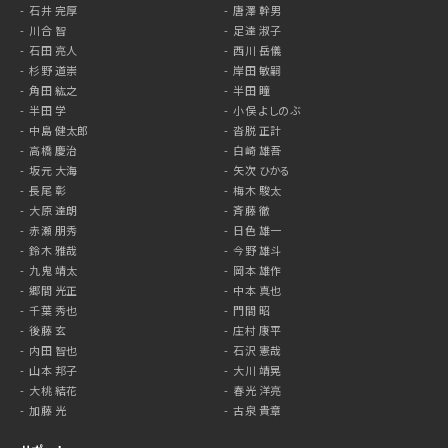
石井 完厚
唐澤 幹男
川合 智
足達 淑子
石田 亮人
西川 岳儀
杉野 道崇
岸田 敏嗣
角田 紘之
半田 瞳
半田 学
小俣 よしのぶ
中島 健太郎
沓脱 正計
高橋 慶治
白崎 雄吾
坂元 大海
矢次 ひかる
長尾 彰
梅木 駿太
大原 達朗
斉藤 徹
赤瀬 朋秀
日色 雄一
鈴木 雅哉
今野 雄斗
九鬼 靖太
岡本 雄作
郷間 光正
中本 真也
千葉 秀也
門間 昭
後藤 玄
庄村 康平
内田 智也
石沢 憲哉
山本 邦子
大川 靖晃
大桃 結花
春光 洋亮
加藤 光
古泉 貴章