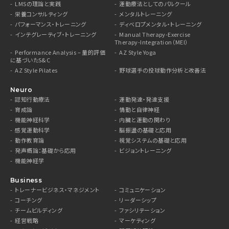
LMSの理論と実践
運動療法としてのパルクール
栄養コンサルティング
メンタルトレーニング
パフォーマンス・トレーニング
ディベロプメンタル・トレーニング
インテグレーティブ・トレーニング
Manual Therapy-Exercise
Therapy-Integration（MEI）
Performance Analysis – 量的評価
AZ Style Yoga
に基づいたS&C
AZ Style Pilates
野球選手の投球動作分析と改善法
Neuro
認知行動療法
運動発達・発達支援
育成論
情動と自律神経
機能神経科学
内臓と運動の関わり
感覚運動科学
脳振盪の基礎と応用
動作教育論
視覚システムの基礎と応用
発声概論：基礎から応用
ビジョントレーニング
機能神経学
Business
トレーナービジネス・マネジメント
コミュニケーション
コーチング
リーダーシップ
チームビルディング
ファシリテーション
経営戦略
マーケティング