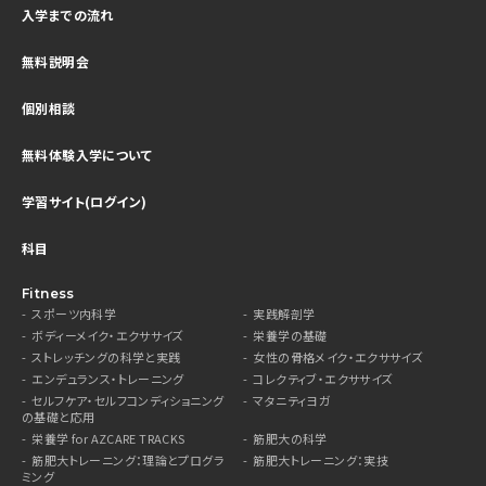
入学までの流れ
無料説明会
個別相談
無料体験入学について
学習サイト(ログイン)
科目
Fitness
スポーツ内科学
実践解剖学
ボディーメイク・エクササイズ
栄養学の基礎
ストレッチングの科学と実践
女性の骨格メイク・エクササイズ
エンデュランス・トレーニング
コレクティブ・エクササイズ
セルフケア・セルフコンディショニング
マタニティヨガ
の基礎と応用
栄養学 for AZCARE TRACKS
筋肥大の科学
筋肥大トレーニング：理論とプログラ
筋肥大トレーニング：実技
ミング