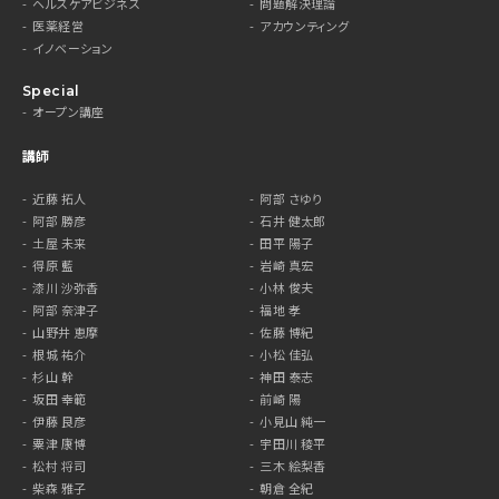
ヘルスケアビジネス
問題解決理論
医薬経営
アカウンティング
イノベーション
Special
オープン講座
講師
近藤 拓人
阿部 さゆり
阿部 勝彦
石井 健太郎
土屋 未来
田平 陽子
得原 藍
岩崎 真宏
漆川 沙弥香
小林 俊夫
阿部 奈津子
福地 孝
山野井 恵摩
佐藤 博紀
根城 祐介
小松 佳弘
杉山 幹
神田 泰志
坂田 幸範
前崎 陽
伊藤 良彦
小見山 純一
粟津 康博
宇田川 稜平
松村 将司
三木 絵梨香
柴森 雅子
朝倉 全紀