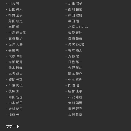
川合 智
足達 淑子
石田 亮人
西川 岳儀
杉野 道崇
岸田 敏嗣
角田 紘之
半田 瞳
半田 学
小俣 よしのぶ
中島 健太郎
沓脱 正計
高橋 慶治
白崎 雄吾
坂元 大海
矢次 ひかる
長尾 彰
梅木 駿太
大原 達朗
斉藤 徹
赤瀬 朋秀
日色 雄一
鈴木 雅哉
今野 雄斗
九鬼 靖太
岡本 雄作
郷間 光正
中本 真也
千葉 秀也
門間 昭
後藤 玄
庄村 康平
内田 智也
石沢 憲哉
山本 邦子
大川 靖晃
大桃 結花
春光 洋亮
加藤 光
古泉 貴章
サポート