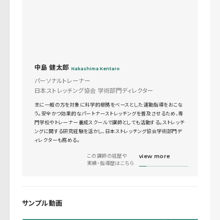
中島 健太郎
Nakashima Kentaro
パーソナルトレーナー
日本ストレッチング協会 学術部門ディレクター
主に一般の方を対象に科学的根拠をベースとした運動指導をおこな
う。安全かつ効果的なパートナーストレッチングを普及させるため、専
門学校やトレーナー養成スクールで講師としても活動する。ストレッチ
ングに関する研究経験を活かし、日本ストレッチング協会学術部門デ
ィレクターも務める。
この講師の経歴や
view more
実績・指導歴はこちら
サンプル動画