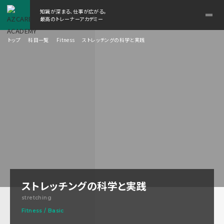
知識が深まる、仕事が広がる。
メ
最高のトレーナーアカデミー
ニ
ュ
トップ
科目一覧
Fitness
ストレッチングの科学と実践
ー
を
開
く
ストレッチングの科学と実践
stretching
Fitness / Basic