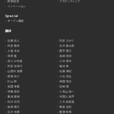
医薬経営
アカウンティング
イノベーション
Special
オープン講座
講師
近藤 拓人
阿部 さゆり
阿部 勝彦
石井 健太郎
土屋 未来
田平 陽子
得原 藍
岩崎 真宏
漆川 沙弥香
小林 俊夫
阿部 奈津子
福地 孝
山野井 恵摩
佐藤 博紀
根城 祐介
小松 佳弘
杉山 幹
神田 泰志
坂田 幸範
前崎 陽
伊藤 良彦
小見山 純一
粟津 康博
宇田川 稜平
松村 将司
三木 絵梨香
柴森 雅子
朝倉 全紀
石井 完厚
唐澤 幹男