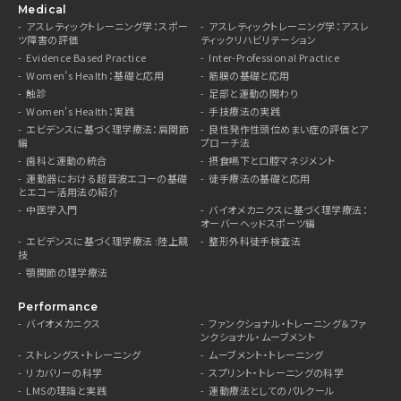
Medical
アスレティックトレーニング学：スポー
アスレティックトレーニング学：アスレ
ツ障害の評価
ティックリハビリテーション
Evidence Based Practice
Inter-Professional Practice
Women’s Health：基礎と応用
筋膜の基礎と応用
触診
足部と運動の関わり
Women’s Health：実践
手技療法の実践
エビデンスに基づく理学療法：肩関節
良性発作性頭位めまい症の評価とア
編
プローチ法
歯科と運動の統合
摂食嚥下と口腔マネジメント
運動器における超音波エコーの基礎
徒手療法の基礎と応用
とエコー活用法の紹介
中医学入門
バイオメカニクスに基づく理学療法：
オーバーヘッドスポーツ編
エビデンスに基づく理学療法 :陸上競
整形外科徒手検査法
技
顎関節の理学療法
Performance
バイオメカニクス
ファンクショナル・トレーニング＆ファ
ンクショナル・ムーブメント
ストレングス・トレーニング
ムーブメント・トレーニング
リカバリーの科学
スプリント・トレーニングの科学
LMSの理論と実践
運動療法としてのパルクール