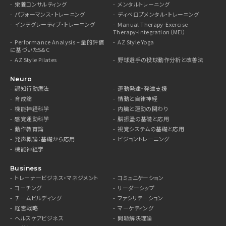
栄養コンサルティング
メンタルトレーニング
パフォーマンス・トレーニング
ディベロプメンタル・トレーニング
インテグレーティブ・トレーニング
Manual Therapy-Exercise
Therapy-Integration（MEI）
Performance Analysis – 量的評価
AZ Style Yoga
に基づいたS&C
AZ Style Pilates
野球選手の投球動作分析と改善法
Neuro
認知行動療法
運動発達・発達支援
育成論
情動と自律神経
機能神経科学
内臓と運動の関わり
感覚運動科学
脳振盪の基礎と応用
動作教育論
視覚システムの基礎と応用
発声概論：基礎から応用
ビジョントレーニング
機能神経学
Business
トレーナービジネス・マネジメント
コミュニケーション
コーチング
リーダーシップ
チームビルディング
ファシリテーション
経営戦略
マーケティング
ヘルスケアビジネス
問題解決理論