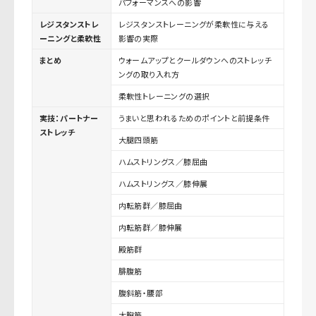
パフォーマンスへの影響
レジスタンストレ
レジスタンストレーニングが柔軟性に与える
ーニングと柔軟性
影響の実際
まとめ
ウォームアップとクールダウンへのストレッチ
ングの取り入れ方
柔軟性トレーニングの選択
実技：パートナー
うまいと思われるためのポイントと前提条件
ストレッチ
大腿四頭筋
ハムストリングス／膝屈曲
ハムストリングス／膝伸展
内転筋群／膝屈曲
内転筋群／膝伸展
殿筋群
腓腹筋
腹斜筋・腰部
大胸筋