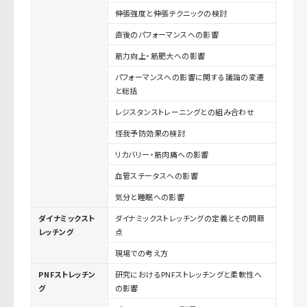
伸張強度と伸張テクニックの検討
直後のパフォーマンスへの影響
筋力向上・筋肥大への影響
パフォーマンスへの影響に関する議論の変遷
と総括
レジスタンストレーニングとの組み合わせ
怪我予防効果の検討
リカバリー・筋肉痛への影響
血管ステータスへの影響
気分と睡眠への影響
ダイナミックスト
ダイナミックストレッチングの定義とその問題
レッチング
点
現場での考え方
PNFストレッチン
研究におけるPNFストレッチングと柔軟性へ
グ
の影響