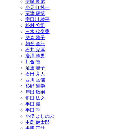
伊藤 良彦
小見山 純一
粟津 康博
宇田川 稜平
松村 将司
三木 絵梨香
柴森 雅子
朝倉 全紀
石井 完厚
唐澤 幹男
川合 智
足達 淑子
石田 亮人
西川 岳儀
杉野 道崇
岸田 敏嗣
角田 紘之
半田 瞳
半田 学
小俣 よしのぶ
中島 健太郎
沓脱 正計