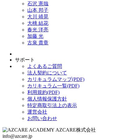
石沢 憲哉
山本 邦子
大川 靖晃
大桃 結花
春光 洋亮
加藤 光
古泉 貴章
サポート
よくあるご質問
法人契約について
カリキュラムマップ(PDF)
カリキュラム一覧(PDF)
利用規約(PDF)
個人情報保護方針
特定商取引法上の表示
運営会社
お問い合わせ
AZCARE株式会社
info@azcare.jp