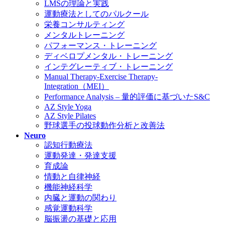
LMSの理論と実践
運動療法としてのパルクール
栄養コンサルティング
メンタルトレーニング
パフォーマンス・トレーニング
ディベロプメンタル・トレーニング
インテグレーティブ・トレーニング
Manual Therapy-Exercise Therapy-
Integration（MEI）
Performance Analysis – 量的評価に基づいたS&C
AZ Style Yoga
AZ Style Pilates
野球選手の投球動作分析と改善法
Neuro
認知行動療法
運動発達・発達支援
育成論
情動と自律神経
機能神経科学
内臓と運動の関わり
感覚運動科学
脳振盪の基礎と応用