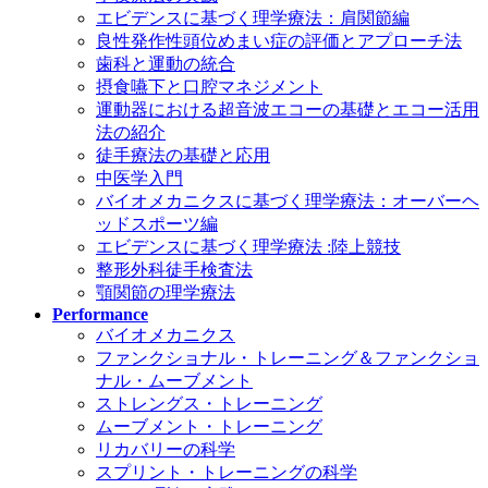
エビデンスに基づく理学療法：肩関節編
良性発作性頭位めまい症の評価とアプローチ法
歯科と運動の統合
摂食嚥下と口腔マネジメント
運動器における超音波エコーの基礎とエコー活用
法の紹介
徒手療法の基礎と応用
中医学入門
バイオメカニクスに基づく理学療法：オーバーヘ
ッドスポーツ編
エビデンスに基づく理学療法 :陸上競技
整形外科徒手検査法
顎関節の理学療法
Performance
バイオメカニクス
ファンクショナル・トレーニング＆ファンクショ
ナル・ムーブメント
ストレングス・トレーニング
ムーブメント・トレーニング
リカバリーの科学
スプリント・トレーニングの科学