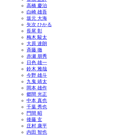
高橋 慶治
白崎 雄吾
坂元 大海
矢次 ひかる
長尾 彰
梅木 駿太
大原 達朗
斉藤 徹
赤瀬 朋秀
日色 雄一
鈴木 雅哉
今野 雄斗
九鬼 靖太
岡本 雄作
郷間 光正
中本 真也
千葉 秀也
門間 昭
後藤 玄
庄村 康平
内田 智也