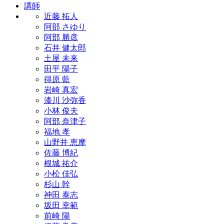
講師
近藤 拓人
阿部 さゆり
阿部 勝彦
石井 健太郎
土屋 未来
田平 陽子
得原 藍
岩崎 真宏
漆川 沙弥香
小林 俊夫
阿部 奈津子
福地 孝
山野井 恵摩
佐藤 博紀
根城 祐介
小松 佳弘
杉山 幹
神田 泰志
坂田 幸範
前崎 陽