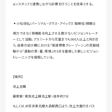
ョンスタッフと連携しながら診療を行うことを信条とする。
小松佳弘/パーソナル・グラス・アイックス 取締役/検眼士
視力ではなく視機能を向上させる数少ないビジョントレーナ
ーとして活動。アスリートから児童まで4,000人以上と向き合
う。自身の幼少期における「発達障害グレーゾーン」の克服経
験から「運動の質・量、環境」の3点を重視した新しいビジョン
トレーニングを提唱している。
【場所】
池上会館
最寄駅：東急池上線池上駅・徒歩約7分
もしくはJR京浜東北線大森駅西口より、池上方面行きバス