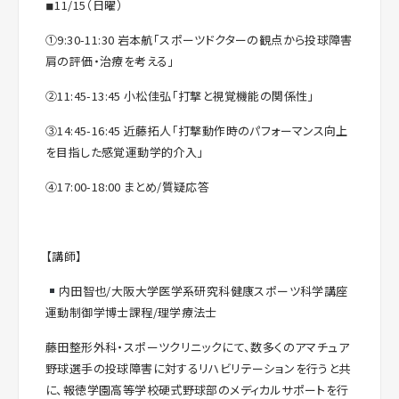
◾︎11/15（日曜）
①9:30-11:30 岩本航「スポーツドクターの観点から投球障害
肩の評価・治療を考える」
②11:45-13:45 小松佳弘「打撃と視覚機能の関係性」
③14:45-16:45 近藤拓人「打撃動作時のパフォーマンス向上
を目指した感覚運動学的介入」
④17:00-18:00 まとめ/質疑応答
【講師】
内田智也/大阪大学医学系研究科健康スポーツ科学講座
運動制御学博士課程/理学療法士
藤田整形外科・スポーツクリニックにて、数多くのアマチュア
野球選手の投球障害に対するリハビリテーションを行うと共
に、報徳学園高等学校硬式野球部のメディカルサポートを行