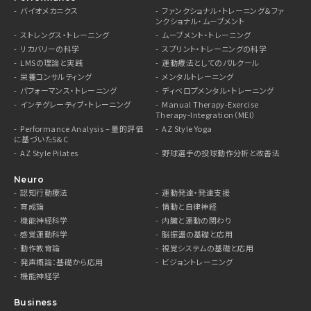
バイオメカニクス
ファンクショナル・トレーニング＆ファ
ンクショナル・ムーブメント
ストレングス・トレーニング
ムーブメント・トレーニング
リカバリーの科学
スプリント・トレーニングの科学
LMSの理論と実践
運動療法としてのパルクール
栄養コンサルティング
メンタルトレーニング
パフォーマンス・トレーニング
ディベロプメンタル・トレーニング
インテグレーティブ・トレーニング
Manual Therapy-Exercise
Therapy-Integration（MEI）
Performance Analysis – 量的評価
AZ Style Yoga
に基づいたS&C
AZ Style Pilates
野球選手の投球動作分析と改善法
Neuro
認知行動療法
運動発達・発達支援
育成論
情動と自律神経
機能神経科学
内臓と運動の関わり
感覚運動科学
脳振盪の基礎と応用
動作教育論
視覚システムの基礎と応用
発声概論：基礎から応用
ビジョントレーニング
機能神経学
Business