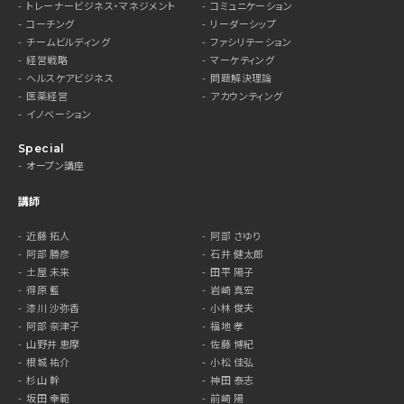
トレーナービジネス・マネジメント
コミュニケーション
コーチング
リーダーシップ
チームビルディング
ファシリテーション
経営戦略
マーケティング
ヘルスケアビジネス
問題解決理論
医薬経営
アカウンティング
イノベーション
Special
オープン講座
講師
近藤 拓人
阿部 さゆり
阿部 勝彦
石井 健太郎
土屋 未来
田平 陽子
得原 藍
岩崎 真宏
漆川 沙弥香
小林 俊夫
阿部 奈津子
福地 孝
山野井 恵摩
佐藤 博紀
根城 祐介
小松 佳弘
杉山 幹
神田 泰志
坂田 幸範
前崎 陽