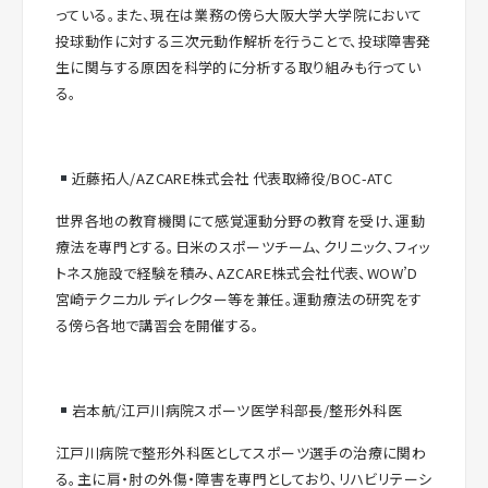
っている。また、現在は業務の傍ら大阪大学大学院において
投球動作に対する三次元動作解析を行うことで、投球障害発
生に関与する原因を科学的に分析する取り組みも行ってい
る。
近藤拓人/AZCARE株式会社 代表取締役/BOC-ATC
世界各地の教育機関にて感覚運動分野の教育を受け、運動
療法を専門とする。日米のスポーツチーム、クリニック、フィッ
トネス施設で経験を積み、AZCARE株式会社代表、WOW’D
宮崎テクニカルディレクター等を兼任。運動療法の研究をす
る傍ら各地で講習会を開催する。
岩本航/江戸川病院スポーツ医学科部長/整形外科医
江戸川病院で整形外科医としてスポーツ選手の治療に関わ
る。主に肩・肘の外傷・障害を専門としており、リハビリテーシ