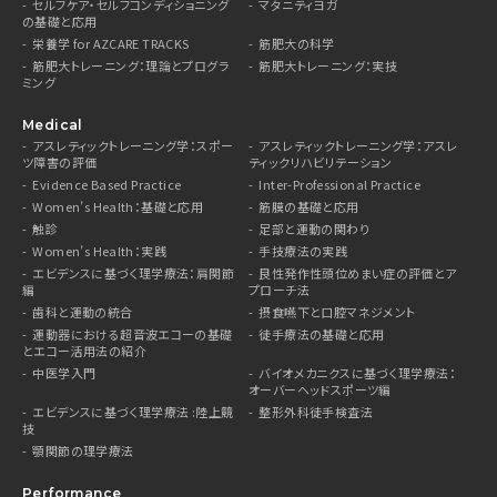
セルフケア・セルフコンディショニング
マタニティヨガ
の基礎と応用
栄養学 for AZCARE TRACKS
筋肥大の科学
筋肥大トレーニング：理論とプログラ
筋肥大トレーニング：実技
ミング
Medical
アスレティックトレーニング学：スポー
アスレティックトレーニング学：アスレ
ツ障害の評価
ティックリハビリテーション
Evidence Based Practice
Inter-Professional Practice
Women’s Health：基礎と応用
筋膜の基礎と応用
触診
足部と運動の関わり
Women’s Health：実践
手技療法の実践
エビデンスに基づく理学療法：肩関節
良性発作性頭位めまい症の評価とア
編
プローチ法
歯科と運動の統合
摂食嚥下と口腔マネジメント
運動器における超音波エコーの基礎
徒手療法の基礎と応用
とエコー活用法の紹介
中医学入門
バイオメカニクスに基づく理学療法：
オーバーヘッドスポーツ編
エビデンスに基づく理学療法 :陸上競
整形外科徒手検査法
技
顎関節の理学療法
Performance