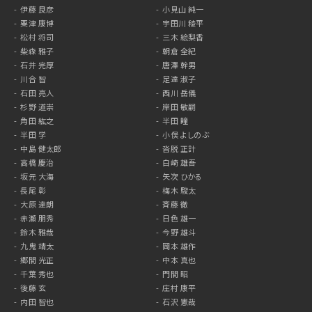
伊藤 良彦
小見山 純一
粟津 康博
宇田川 稜平
松村 将司
三木 絵梨香
柴森 雅子
朝倉 全紀
石井 完厚
唐澤 幹男
川合 智
足達 淑子
石田 亮人
西川 岳儀
杉野 道崇
岸田 敏嗣
角田 紘之
半田 瞳
半田 学
小俣 よしのぶ
中島 健太郎
沓脱 正計
高橋 慶治
白崎 雄吾
坂元 大海
矢次 ひかる
長尾 彰
梅木 駿太
大原 達朗
斉藤 徹
赤瀬 朋秀
日色 雄一
鈴木 雅哉
今野 雄斗
九鬼 靖太
岡本 雄作
郷間 光正
中本 真也
千葉 秀也
門間 昭
後藤 玄
庄村 康平
内田 智也
石沢 憲哉