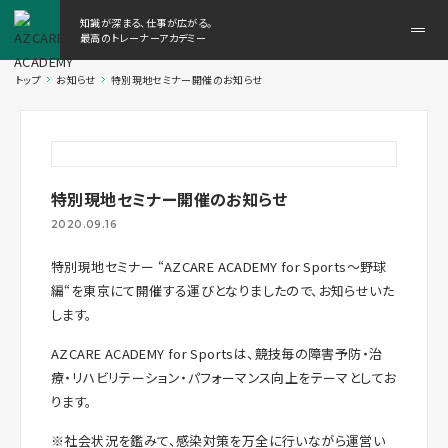
知識が深まる、仕事が広がる。
メ
最高のトレーナーアカデミー
ニ
ュ
トップ
お知らせ
特別現地セミナー開催のお知らせ
ー
を
開
く
特別現地セミナー開催のお知らせ
2020.09.16
特別現地セミナー “AZCARE ACADEMY for Sports～野球
編“を東京にて開催する運びとなりましたので、お知らせいた
します。
AZCARE ACADEMY for Sportsは、競技毎の障害予防・治
療・リハビリテーション・パフォーマンス向上をテーマとしてお
ります。
※社会状況を鑑みて、感染対策を万全に行いながら運営い