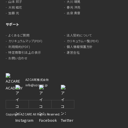
山本 邦子
大川 靖晃
大桃 結花
春光 洋亮
加藤 光
古泉 貴章
サポート
よくあるご質問
法人契約について
カリキュラムマップ(PDF)
カリキュラム一覧(PDF)
利用規約(PDF)
個人情報保護方針
特定商取引法上の表示
運営会社
お問い合わせ
AZCARE株式会社
info@azcare.jp
Copyright AZCARE All Rights Reserved.