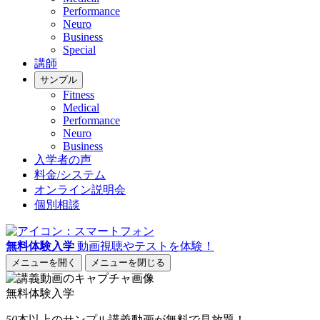
Performance
Neuro
Business
Special
講師
サンプル
Fitness
Medical
Performance
Neuro
Business
入学者の声
料金/システム
オンライン説明会
個別相談
無料体験入学
動画視聴やテストを体験！
メニューを開く
メニューを閉じる
無料体験入学
50
本以上
のサンプル講義動画が無料で見放題！