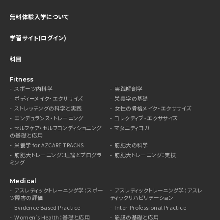
無料体験入学について
学習サイト(ログイン)
科目
Fitness
スポーツ内科学
実践解剖学
ボディーメイク・エクササイズ
栄養学の基礎
ストレッチングの科学と実践
女性の骨格メイク・エクササイズ
エンデュランス・トレーニング
コレクティブ・エクササイズ
セルフケア・セルフコンディショニング
マタニティヨガ
の基礎と応用
栄養学 for AZCARE TRACKS
筋肥大の科学
筋肥大トレーニング：理論とプログラ
筋肥大トレーニング：実技
ミング
Medical
アスレティックトレーニング学：スポー
アスレティックトレーニング学：アスレ
ツ障害の評価
ティックリハビリテーション
Evidence Based Practice
Inter-Professional Practice
Women’s Health：基礎と応用
筋膜の基礎と応用