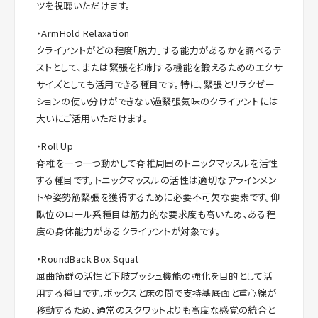
ツを視聴いただけます。
・ArmHold Relaxation
クライアントがどの程度「脱力」する能力があるかを調べるテ
ストとして、または緊張を抑制する機能を鍛えるためのエクサ
サイズとしても活用できる種目です。特に、緊張とリラクゼー
ションの使い分けができない過緊張気味のクライアントには
大いにご活用いただけます。
・Roll Up
脊椎を一つ一つ動かして脊椎周囲のトニックマッスルを活性
する種目です。トニックマッスルの活性は適切なアラインメン
トや姿勢筋緊張を獲得するために必要不可欠な要素です。仰
臥位のロール系種目は筋力的な要求度も高いため、ある程
度の身体能力があるクライアントが対象です。
・RoundBack Box Squat
屈曲筋群の活性と下肢プッシュ機能の強化を目的として活
用する種目です。ボックスと床の間で支持基底面と重心線が
移動するため、通常のスクワットよりも高度な感覚の統合と