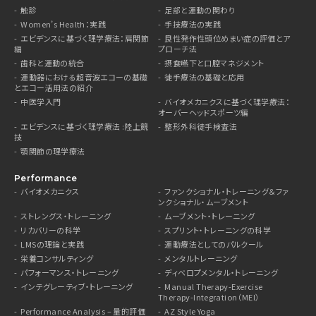
触診
足部と運動の関わり
Women’s Health：実践
手技療法の実践
エビデンスに基づく理学療法：肩関節
良性発作性頭位めまい症の評価とア
編
プローチ法
歯科と運動の統合
摂食嚥下と口腔マネジメント
運動器における超音波エコーの基礎
徒手療法の基礎と応用
とエコー活用法の紹介
中医学入門
バイオメカニクスに基づく理学療法：
オーバーヘッドスポーツ編
エビデンスに基づく理学療法 :陸上競
整形外科徒手検査法
技
顎関節の理学療法
Performance
バイオメカニクス
ファンクショナル・トレーニング＆ファ
ンクショナル・ムーブメント
ストレングス・トレーニング
ムーブメント・トレーニング
リカバリーの科学
スプリント・トレーニングの科学
LMSの理論と実践
運動療法としてのパルクール
栄養コンサルティング
メンタルトレーニング
パフォーマンス・トレーニング
ディベロプメンタル・トレーニング
インテグレーティブ・トレーニング
Manual Therapy-Exercise
Therapy-Integration（MEI）
Performance Analysis – 量的評価
AZ Style Yoga