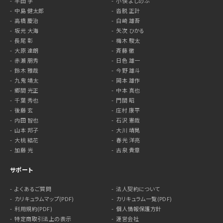
半田 学
小俣 よしのぶ
中島 健太郎
沓脱 正計
高橋 慶治
白崎 雄吾
坂元 大海
矢次 ひかる
長尾 彰
梅木 駿太
大原 達朗
斉藤 徹
赤瀬 朋秀
日色 雄一
鈴木 雅哉
今野 雄斗
九鬼 靖太
岡本 雄作
郷間 光正
中本 真也
千葉 秀也
門間 昭
後藤 玄
庄村 康平
内田 智也
石沢 憲哉
山本 邦子
大川 靖晃
大桃 結花
春光 洋亮
加藤 光
古泉 貴章
サポート
よくあるご質問
法人契約について
カリキュラムマップ(PDF)
カリキュラム一覧(PDF)
利用規約(PDF)
個人情報保護方針
特定商取引法上の表示
運営会社