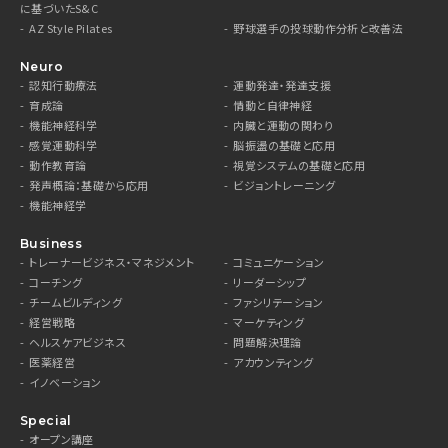
に基づいたS&C
AZ Style Pilates
野球選手の投球動作分析と改善法
Neuro
認知行動療法
運動発達・発達支援
育成論
情動と自律神経
機能神経科学
内臓と運動の関わり
感覚運動科学
脳振盪の基礎と応用
動作教育論
視覚システムの基礎と応用
発声概論：基礎から応用
ビジョントレーニング
機能神経学
Business
トレーナービジネス・マネジメント
コミュニケーション
コーチング
リーダーシップ
チームビルディング
ファシリテーション
経営戦略
マーケティング
ヘルスケアビジネス
問題解決理論
医薬経営
アカウンティング
イノベーション
Special
オープン講座