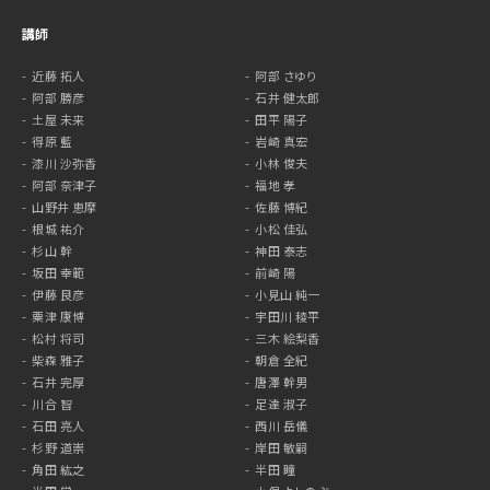
講師
近藤 拓人
阿部 さゆり
阿部 勝彦
石井 健太郎
土屋 未来
田平 陽子
得原 藍
岩崎 真宏
漆川 沙弥香
小林 俊夫
阿部 奈津子
福地 孝
山野井 恵摩
佐藤 博紀
根城 祐介
小松 佳弘
杉山 幹
神田 泰志
坂田 幸範
前崎 陽
伊藤 良彦
小見山 純一
粟津 康博
宇田川 稜平
松村 将司
三木 絵梨香
柴森 雅子
朝倉 全紀
石井 完厚
唐澤 幹男
川合 智
足達 淑子
石田 亮人
西川 岳儀
杉野 道崇
岸田 敏嗣
角田 紘之
半田 瞳