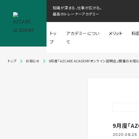
知識が深まる、仕事が広がる。
最高のトレーナーアカデミー
トッ
アカデミーについ
メリット
科
プ
て
トップ
お知らせ
9月度「AZCARE ACADEMYオンライン説明会」開催のお知
9月度「A
2020.08.26