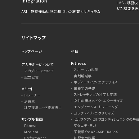
LMS - 
いた機能を再
ASI - 感覚運動科学に基づいた教育カリキュラム
サイトマップ
トップページ
科目
Fitness
アカデミーについて
スポーツ内科学
アカデミーについて
実践解剖学
設立宣言
ボディーメイク・エクササイズ
栄養学の基礎
メリット
ストレッチングの科学と実践
トレーナー
女性の骨格メイク・エクササイズ
治療家
エンデュランス・トレーニング
理学療法士・作業療法士
コレクティブ・エクササイズ
サンプル動画
セルフケア・セルフコンディショニングの基
Fitness
マタニティヨガ
Medical
栄養学 for AZCARE TRACKS
Performance
筋肥大の科学