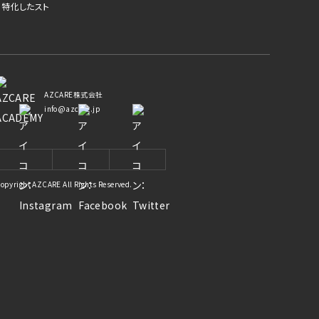
に特化したスト
AZCARE株式会社
info@azcare.jp
opyright AZCARE All Rights Reserved.