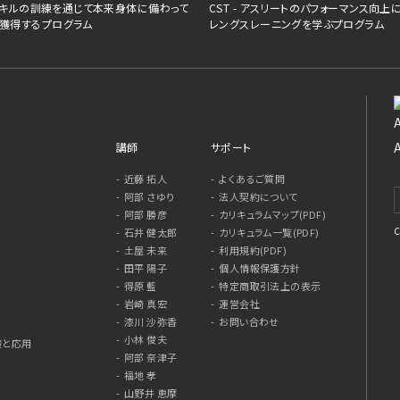
移動スキルの訓練を通じて本来身体に備わって
CST - アスリートのパフォーマンス向上
獲得するプログラム
レングスレーニングを学ぶプログラム
講師
サポート
近藤 拓人
よくあるご質問
阿部 さゆり
法人契約について
阿部 勝彦
カリキュラムマップ(PDF)
C
石井 健太郎
カリキュラム一覧(PDF)
土屋 未来
利用規約(PDF)
田平 陽子
個人情報保護方針
得原 藍
特定商取引法上の表示
岩崎 真宏
運営会社
漆川 沙弥香
お問い合わせ
小林 俊夫
礎と応用
阿部 奈津子
福地 孝
山野井 恵摩