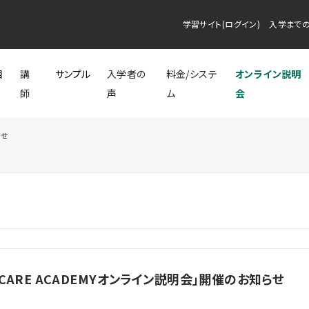
学習サイト(ログイン)
入学まで
目
講
サンプル
入学者の
料金/システ
オンライン説明
師
声
ム
会
らせ
ZCARE ACADEMYオンライン説明会」開催のお知らせ