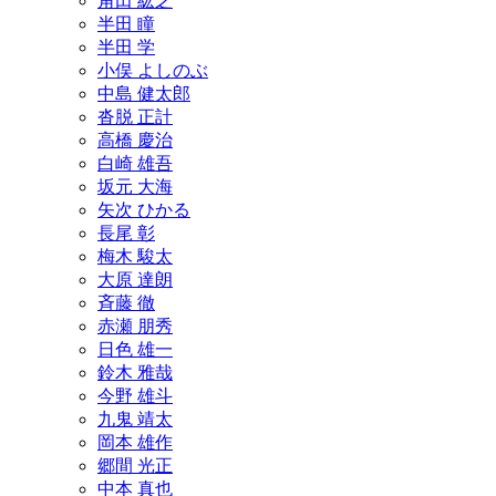
角田 紘之
半田 瞳
半田 学
小俣 よしのぶ
中島 健太郎
沓脱 正計
高橋 慶治
白崎 雄吾
坂元 大海
矢次 ひかる
長尾 彰
梅木 駿太
大原 達朗
斉藤 徹
赤瀬 朋秀
日色 雄一
鈴木 雅哉
今野 雄斗
九鬼 靖太
岡本 雄作
郷間 光正
中本 真也