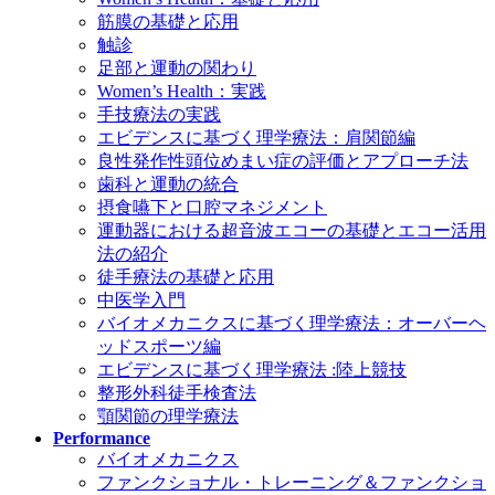
筋膜の基礎と応用
触診
足部と運動の関わり
Women’s Health：実践
手技療法の実践
エビデンスに基づく理学療法：肩関節編
良性発作性頭位めまい症の評価とアプローチ法
歯科と運動の統合
摂食嚥下と口腔マネジメント
運動器における超音波エコーの基礎とエコー活用
法の紹介
徒手療法の基礎と応用
中医学入門
バイオメカニクスに基づく理学療法：オーバーヘ
ッドスポーツ編
エビデンスに基づく理学療法 :陸上競技
整形外科徒手検査法
顎関節の理学療法
Performance
バイオメカニクス
ファンクショナル・トレーニング＆ファンクショ