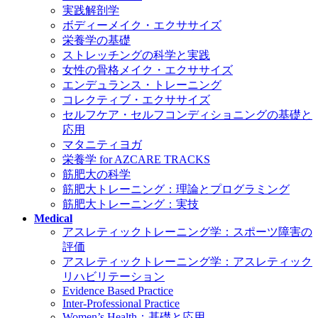
実践解剖学
ボディーメイク・エクササイズ
栄養学の基礎
ストレッチングの科学と実践
女性の骨格メイク・エクササイズ
エンデュランス・トレーニング
コレクティブ・エクササイズ
セルフケア・セルフコンディショニングの基礎と
応用
マタニティヨガ
栄養学 for AZCARE TRACKS
筋肥大の科学
筋肥大トレーニング：理論とプログラミング
筋肥大トレーニング：実技
Medical
アスレティックトレーニング学：スポーツ障害の
評価
アスレティックトレーニング学：アスレティック
リハビリテーション
Evidence Based Practice
Inter-Professional Practice
Women’s Health：基礎と応用