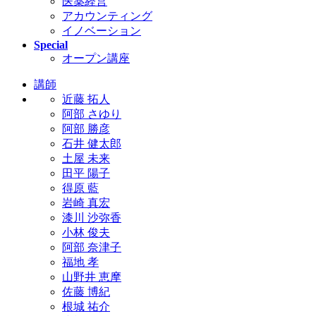
医薬経営
アカウンティング
イノベーション
Special
オープン講座
講師
近藤 拓人
阿部 さゆり
阿部 勝彦
石井 健太郎
土屋 未来
田平 陽子
得原 藍
岩崎 真宏
漆川 沙弥香
小林 俊夫
阿部 奈津子
福地 孝
山野井 恵摩
佐藤 博紀
根城 祐介