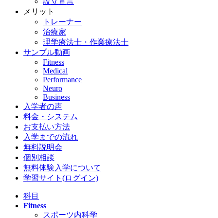
設立宣言
メリット
トレーナー
治療家
理学療法士・作業療法士
サンプル動画
Fitness
Medical
Performance
Neuro
Business
入学者の声
料金・システム
お支払い方法
入学までの流れ
無料説明会
個別相談
無料体験入学について
学習サイト(ログイン)
科目
Fitness
スポーツ内科学