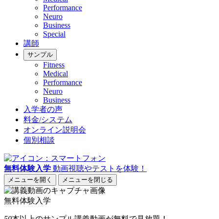
Performance
Neuro
Business
Special
講師
サンプル
Fitness
Medical
Performance
Neuro
Business
入学者の声
料金/システム
オンライン説明会
個別相談
無料体験入学
動画視聴やテストを体験！
メニューを開く
メニューを閉じる
無料体験入学
50
本以上
のサンプル講義動画が無料で見放題！