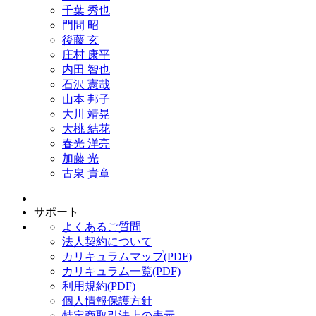
千葉 秀也
門間 昭
後藤 玄
庄村 康平
内田 智也
石沢 憲哉
山本 邦子
大川 靖晃
大桃 結花
春光 洋亮
加藤 光
古泉 貴章
サポート
よくあるご質問
法人契約について
カリキュラムマップ(PDF)
カリキュラム一覧(PDF)
利用規約(PDF)
個人情報保護方針
特定商取引法上の表示