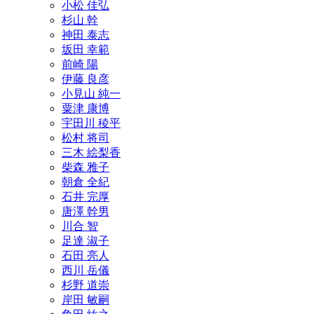
小松 佳弘
杉山 幹
神田 泰志
坂田 幸範
前崎 陽
伊藤 良彦
小見山 純一
粟津 康博
宇田川 稜平
松村 将司
三木 絵梨香
柴森 雅子
朝倉 全紀
石井 完厚
唐澤 幹男
川合 智
足達 淑子
石田 亮人
西川 岳儀
杉野 道崇
岸田 敏嗣