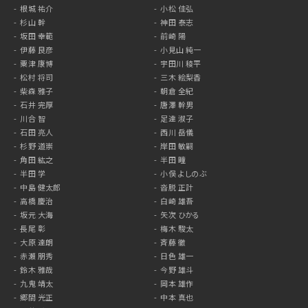
根城 祐介
小松 佳弘
杉山 幹
神田 泰志
坂田 幸範
前崎 陽
伊藤 良彦
小見山 純一
粟津 康博
宇田川 稜平
松村 将司
三木 絵梨香
柴森 雅子
朝倉 全紀
石井 完厚
唐澤 幹男
川合 智
足達 淑子
石田 亮人
西川 岳儀
杉野 道崇
岸田 敏嗣
角田 紘之
半田 瞳
半田 学
小俣 よしのぶ
中島 健太郎
沓脱 正計
高橋 慶治
白崎 雄吾
坂元 大海
矢次 ひかる
長尾 彰
梅木 駿太
大原 達朗
斉藤 徹
赤瀬 朋秀
日色 雄一
鈴木 雅哉
今野 雄斗
九鬼 靖太
岡本 雄作
郷間 光正
中本 真也