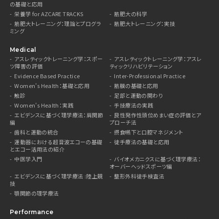
の基礎と応用
栄養学 for AZCARE TRACKS
筋肥大の科学
筋肥大トレーニング：理論とプログラ
筋肥大トレーニング：実技
ミング
Medical
アスレティックトレーニング学：スポー
アスレティックトレーニング学：アスレ
ツ障害の評価
ティックリハビリテーション
Evidence Based Practice
Inter-Professional Practice
Women’s Health：基礎と応用
筋膜の基礎と応用
触診
足部と運動の関わり
Women’s Health：実践
手技療法の実践
エビデンスに基づく理学療法：肩関節
良性発作性頭位めまい症の評価とア
編
プローチ法
歯科と運動の統合
摂食嚥下と口腔マネジメント
運動器における超音波エコーの基礎
徒手療法の基礎と応用
とエコー活用法の紹介
中医学入門
バイオメカニクスに基づく理学療法：
オーバーヘッドスポーツ編
エビデンスに基づく理学療法 :陸上競
整形外科徒手検査法
技
顎関節の理学療法
Performance