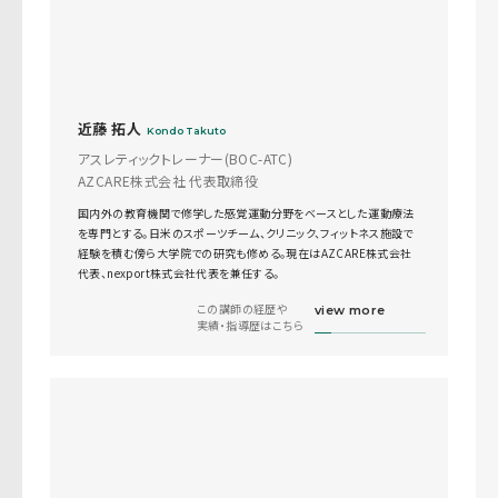
近藤 拓人
Kondo Takuto
アスレティックトレーナー(BOC-ATC)
AZCARE株式会社 代表取締役
国内外の教育機関で修学した感覚運動分野をベースとした運動療法
を専門とする。日米のスポーツチーム、クリニック、フィットネス施設で
経験を積む傍ら大学院での研究も修める。現在はAZCARE株式会社
代表、nexport株式会社代表を兼任する。
この講師の経歴や
view more
実績・指導歴はこちら