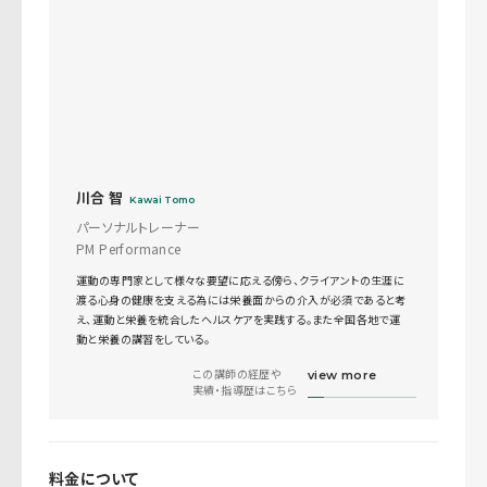
川合 智
Kawai Tomo
パーソナルトレーナー
PM Performance
運動の専門家として様々な要望に応える傍ら、クライアントの生涯に
渡る心身の健康を支える為には栄養面からの介入が必須であると考
え、運動と栄養を統合したヘルスケアを実践する。また全国各地で運
動と栄養の講習をしている。
この講師の経歴や
view more
実績・指導歴はこちら
料金について