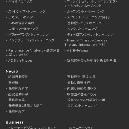
バイオメカニクス
ファンクショナル・トレーニング＆ファ
ンクショナル・ムーブメント
ストレングス・トレーニング
ムーブメント・トレーニング
リカバリーの科学
スプリント・トレーニングの科学
LMSの理論と実践
運動療法としてのパルクール
栄養コンサルティング
メンタルトレーニング
パフォーマンス・トレーニング
ディベロプメンタル・トレーニング
インテグレーティブ・トレーニング
Manual Therapy-Exercise
Therapy-Integration（MEI）
Performance Analysis – 量的評価
AZ Style Yoga
に基づいたS&C
AZ Style Pilates
野球選手の投球動作分析と改善法
Neuro
認知行動療法
運動発達・発達支援
育成論
情動と自律神経
機能神経科学
内臓と運動の関わり
感覚運動科学
脳振盪の基礎と応用
動作教育論
視覚システムの基礎と応用
発声概論：基礎から応用
ビジョントレーニング
機能神経学
Business
トレーナービジネス・マネジメント
コミュニケーション