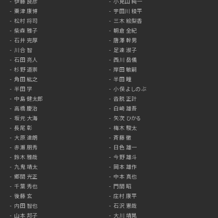
伊藤 良彦
小見山 純一
粟津 康博
宇田川 稜平
松村 将司
三木 絵梨香
柴森 雅子
朝倉 全紀
石井 完厚
唐澤 幹男
川合 智
足達 淑子
石田 亮人
西川 岳儀
杉野 道崇
岸田 敏嗣
角田 紘之
半田 瞳
半田 学
小俣 よしのぶ
中島 健太郎
沓脱 正計
高橋 慶治
白崎 雄吾
坂元 大海
矢次 ひかる
長尾 彰
梅木 駿太
大原 達朗
斉藤 徹
赤瀬 朋秀
日色 雄一
鈴木 雅哉
今野 雄斗
九鬼 靖太
岡本 雄作
郷間 光正
中本 真也
千葉 秀也
門間 昭
後藤 玄
庄村 康平
内田 智也
石沢 憲哉
山本 邦子
大川 靖晃