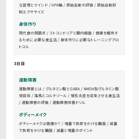
な習慣とマインド / HPA軸 / 原始反射の評価 / 原始反射抑
制エクササイズ
身体作り
現代食の問題点 / ミトコンドリアと腸内細菌 / 健康を維持す
るために必要な食生活 / 身体作りに必要なトレーニングプロ
トコル
3日目
運動障害
運動障害とは / グルタミン酸とGABA / NMDA型グルタミン酸
受容体 / 海馬とコルチゾール / 慢性炎症を収束させる食生活
/ 運動障害の評価 / 運動障害改善ドリル
ボディーメイク
ボディーメイクは健康か？ / 増量で負荷をかける臓器 / 減量
で負荷をかける臓器 / 減量と増量のポイント