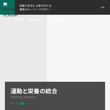
知識が深まる、仕事が広がる。
メ
最高のトレーナーアカデミー
ニ
ュ
トップ
科目一覧
特別プログラム
運動と栄養の統合
ー
を
開
く
運動と栄養の統合
nutrition_exercise
オープン講座