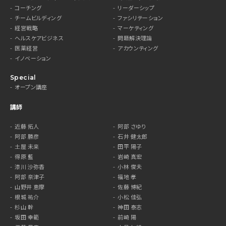
コーチング
リーダーシップ
チームビルディング
ファシリテーション
経営戦略
マーケティング
ヘルスケアビジネス
問題解決理論
医薬経営
アカウンティング
イノベーション
Special
オープン講座
講師
近藤 拓人
阿部 さゆり
阿部 勝彦
石井 健太郎
土屋 未来
田平 陽子
得原 藍
岩崎 真宏
漆川 沙弥香
小林 俊夫
阿部 奈津子
福地 孝
山野井 恵摩
佐藤 博紀
根城 祐介
小松 佳弘
杉山 幹
神田 泰志
坂田 幸範
前崎 陽