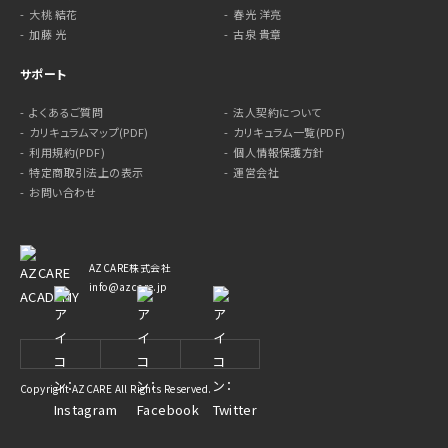
大桃 結花
春光 洋亮
加藤 光
古泉 貴章
サポート
よくあるご質問
法人契約について
カリキュラムマップ(PDF)
カリキュラム一覧(PDF)
利用規約(PDF)
個人情報保護方針
特定商取引法上の表示
運営会社
お問い合わせ
AZCARE株式会社
info@azcare.jp
Copyright AZCARE All Rights Reserved.