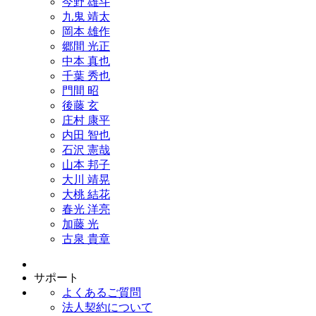
今野 雄斗
九鬼 靖太
岡本 雄作
郷間 光正
中本 真也
千葉 秀也
門間 昭
後藤 玄
庄村 康平
内田 智也
石沢 憲哉
山本 邦子
大川 靖晃
大桃 結花
春光 洋亮
加藤 光
古泉 貴章
サポート
よくあるご質問
法人契約について