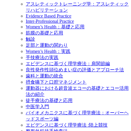
アスレティックトレーニング学：アスレティック
リハビリテーション
Evidence Based Practice
Inter-Professional Practice
Women’s Health：基礎と応用
筋膜の基礎と応用
触診
足部と運動の関わり
Women’s Health：実践
手技療法の実践
エビデンスに基づく理学療法：肩関節編
良性発作性頭位めまい症の評価とアプローチ法
歯科と運動の統合
摂食嚥下と口腔マネジメント
運動器における超音波エコーの基礎とエコー活用
法の紹介
徒手療法の基礎と応用
中医学入門
バイオメカニクスに基づく理学療法：オーバーヘ
ッドスポーツ編
エビデンスに基づく理学療法 :陸上競技