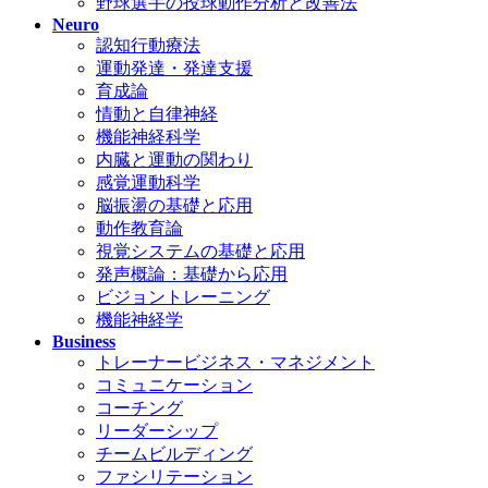
野球選手の投球動作分析と改善法
Neuro
認知行動療法
運動発達・発達支援
育成論
情動と自律神経
機能神経科学
内臓と運動の関わり
感覚運動科学
脳振盪の基礎と応用
動作教育論
視覚システムの基礎と応用
発声概論：基礎から応用
ビジョントレーニング
機能神経学
Business
トレーナービジネス・マネジメント
コミュニケーション
コーチング
リーダーシップ
チームビルディング
ファシリテーション