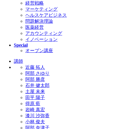
経営戦略
マーケティング
ヘルスケアビジネス
問題解決理論
医薬経営
アカウンティング
イノベーション
Special
オープン講座
講師
近藤 拓人
阿部 さゆり
阿部 勝彦
石井 健太郎
土屋 未来
田平 陽子
得原 藍
岩崎 真宏
漆川 沙弥香
小林 俊夫
阿部 奈津子