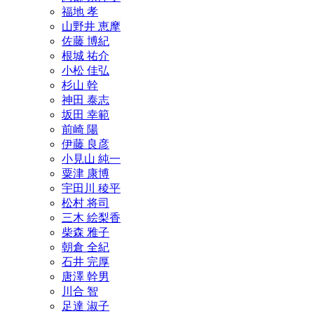
福地 孝
山野井 恵摩
佐藤 博紀
根城 祐介
小松 佳弘
杉山 幹
神田 泰志
坂田 幸範
前崎 陽
伊藤 良彦
小見山 純一
粟津 康博
宇田川 稜平
松村 将司
三木 絵梨香
柴森 雅子
朝倉 全紀
石井 完厚
唐澤 幹男
川合 智
足達 淑子