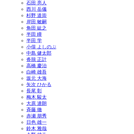
石田 亮人
西川 岳儀
杉野 道崇
岸田 敏嗣
角田 紘之
半田 瞳
半田 学
小俣 よしのぶ
中島 健太郎
沓脱 正計
高橋 慶治
白崎 雄吾
坂元 大海
矢次 ひかる
長尾 彰
梅木 駿太
大原 達朗
斉藤 徹
赤瀬 朋秀
日色 雄一
鈴木 雅哉