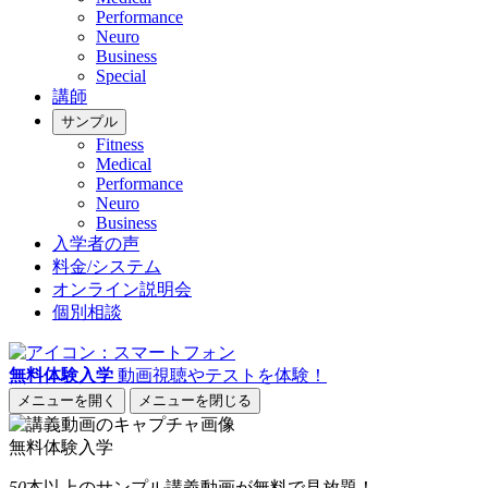
Performance
Neuro
Business
Special
講師
サンプル
Fitness
Medical
Performance
Neuro
Business
入学者の声
料金/システム
オンライン説明会
個別相談
無料体験入学
動画視聴やテストを体験！
メニューを開く
メニューを閉じる
無料体験入学
50
本以上
のサンプル講義動画が無料で見放題！