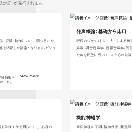
er 認定証」が発行されます。
発声概論：基礎から応用
脳、姿勢、動作にいかに関わるかを
現役のヴォイストレーナーによる発
連を網羅した講座となります。ビジョ
声学、調音音声学、音響音声学、聴
や声を解放に導いていくための知識
view more
詳細情報や
画はこちら
機能神経学
響を及ぼすかを明らかにし、心身の
自律神経の不調、精神疾患、発達障