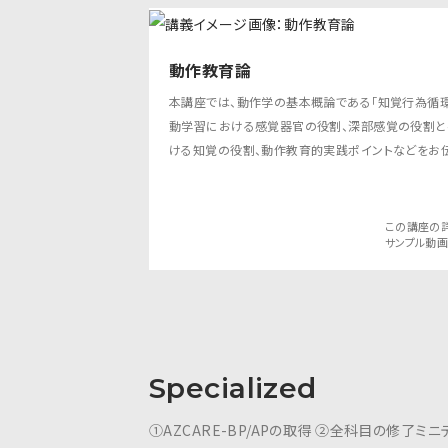
動作教育論
本講座では、動作学の基本概論である「知覚行為循環」
動学習における感覚器官の役割、深部感覚の役割と
ける知覚の役割、動作教育的実践ポイントなどをお伝
この講座の
サンプル動
Specialized
①AZCARE-BP/APの取得 ②全科目の修了ミニテスト