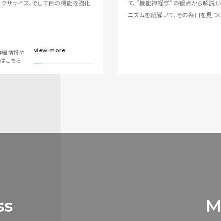
クササイズ、そして目の機能を強化
て、”機能神経学”の観点から解説
ニズムを紐解いて、その糸口を見つ
view more
詳細情報や
画はこちら
ss
M