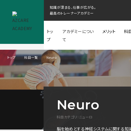
知識が深まる、仕事が広がる。
最高のトレーナーアカデミー
トッ
アカデミーについ
メリット
科
プ
て
トップ
科目一覧
Neuro
Neuro
科目カテゴリ：ニューロ
脳を始めとする神経システムに関する知