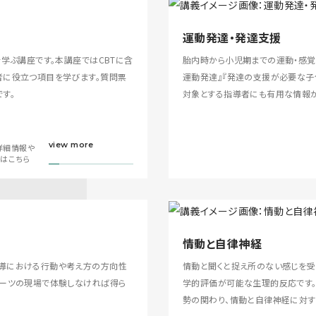
運動発達・発達支援
学ぶ講座です。本講座ではCBTに含
胎内時から小児期までの運動・感覚
者に役立つ項目を学びます。質問票
運動発達』『発達の支援が必要な子
す。
対象とする指導者にも有用な情報が
view more
詳細情報や
画はこちら
情動と自律神経
導における行動や考え方の方向性
情動と聞くと捉え所のない感じを受
ポーツの現場で体験しなければ得ら
学的評価が可能な生理的反応です。
勢の関わり、情動と自律神経に対す