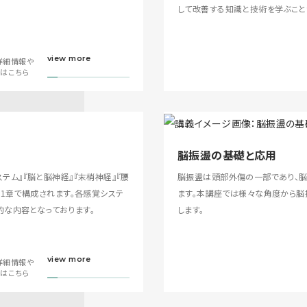
して改善する知識と技術を学ぶこと
view more
詳細情報や
画はこちら
脳振盪の基礎と応用
ステム』『脳と脳神経』『末梢神経』『腰
脳振盪は頭部外傷の一部であり、
の11章で構成されます。各感覚システ
ます。本講座では様々な角度から
な内容となっております。
します。
view more
詳細情報や
画はこちら