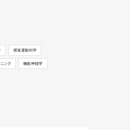
り
感覚運動科学
ーニング
機能神経学