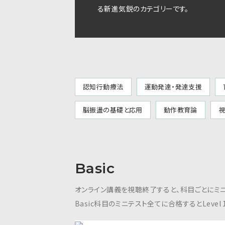
る新進気鋭のカテゴリーです。
認知行動療法
運動発達・発達支援
脳振盪の基礎と応用
動作教育論
視
Basic
オンライン講義を視聴終了すると、科目ごとにミニ
Basic科目のミニテスト全てに合格するとLevel 1: 