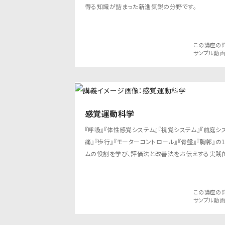
得る知識が詰まった新進気鋭の分野です。
この講座の
サンプル動
感覚運動科学
『呼吸』『体性感覚システム』『視覚システム』『前庭シ
痛』『歩行』『モーターコントロール』『骨盤』『胸郭』
ムの役割を学び、評価法と改善法をお伝えする実践的
この講座の
サンプル動