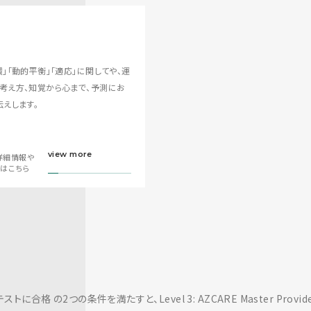
「動的平衡」「適応」に関してや、運
考え方、知覚から心まで、予測にお
えします。
view more
詳細情報や
画はこちら
に合格 の2つの条件を満たすと、Level 3: AZCARE Master Provi